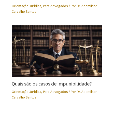
Orientação Jurídica
,
Para Advogados
/ Por
Dr. Ademilson
Carvalho Santos
Quais são os casos de impunibilidade?
Orientação Jurídica
,
Para Advogados
/ Por
Dr. Ademilson
Carvalho Santos