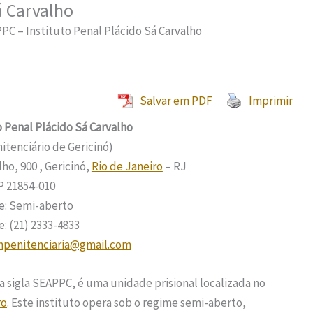
á Carvalho
PC – Instituto Penal Plácido Sá Carvalho
Salvar em PDF
Imprimir
 Penal Plácido Sá Carvalho
tenciário de Gericinó)
lho, 900 , Gericinó,
Rio de Janeiro
– RJ
P 21854-010
e: Semi-aberto
: (21) 2333-4833
penitenciaria@gmail.com
a sigla SEAPPC, é uma unidade prisional localizada no
ro
. Este instituto opera sob o regime semi-aberto,