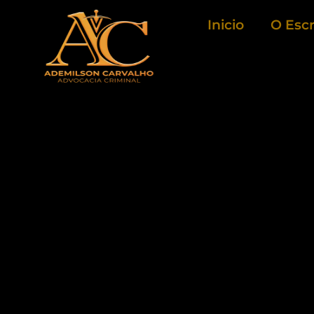
Ir
Inicio
O Escr
para
o
conteúdo