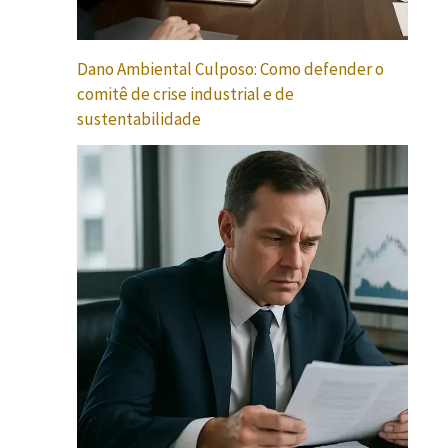
Dano Ambiental Culposo: Como defender o
comitê de crise industrial e de
sustentabilidade