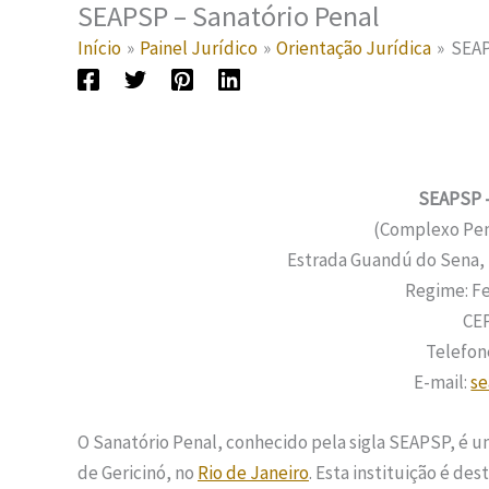
SEAPSP – Sanatório Penal
Início
Painel Jurídico
Orientação Jurídica
SEAP
SEAPSP –
(Complexo Peni
Estrada Guandú do Sena, 
Regime: F
CEP
Telefone
E-mail:
s
O Sanatório Penal, conhecido pela sigla SEAPSP, é u
de Gericinó, no
Rio de Janeiro
. Esta instituição é d