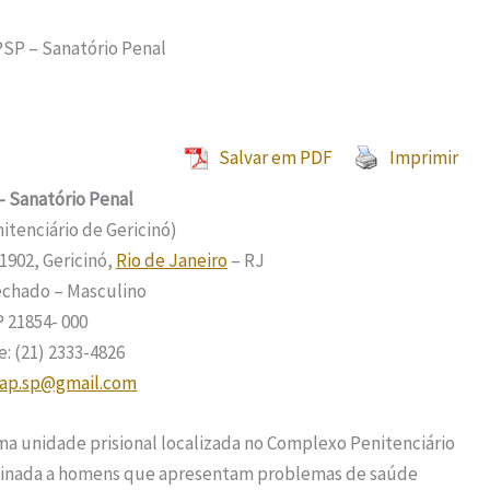
SP – Sanatório Penal
Salvar em PDF
Imprimir
 Sanatório Penal
tenciário de Gericinó)
1902, Gericinó,
Rio de Janeiro
– RJ
echado – Masculino
 21854- 000
: (21) 2333-4826
eap.sp@gmail.com
ma unidade prisional localizada no Complexo Penitenciário
estinada a homens que apresentam problemas de saúde