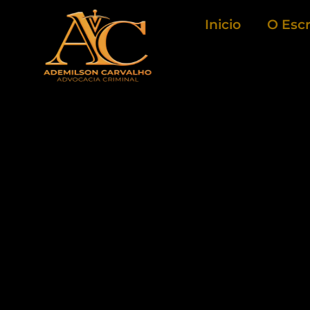
Ir
Inicio
O Escr
para
o
conteúdo