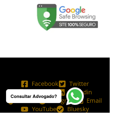
Facebook
Twitter
Instagram
Linkedin
Consultar Advogado?
Tik Tok
Telegram
Email
YouTube
Bluesky
Copyright © 2025 Ademilson Carvalho - OAB/RJ 237.836 - OAB/SP 530.211│
SIA - CNPJ de nº 54.099.763/0001-60