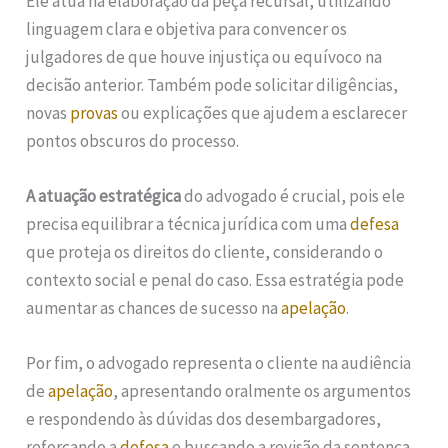
Ele atua na elaboração da peça recursal, utilizando
linguagem clara e objetiva para convencer os
julgadores de que houve injustiça ou equívoco na
decisão anterior. Também pode solicitar diligências,
novas
provas
ou explicações que ajudem a esclarecer
pontos obscuros do processo.
A atuação estratégica
do advogado é crucial, pois ele
precisa equilibrar a técnica jurídica com uma
defesa
que proteja os direitos do cliente, considerando o
contexto social e penal do caso. Essa estratégia pode
aumentar as chances de sucesso na
apelação
.
Por fim, o advogado representa o cliente na audiência
de
apelação
, apresentando oralmente os argumentos
e respondendo às dúvidas dos desembargadores,
reforçando a
defesa
e buscando a revisão da sentença.