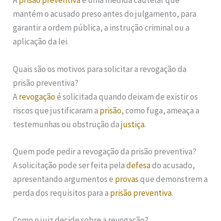
A
prisão preventiva
é uma medida cautelar que
mantém o acusado preso antes do julgamento, para
garantir a ordem pública, a instrução criminal ou a
aplicação da lei.
Quais são os motivos para solicitar a revogação da
prisão preventiva?
A
revogação
é solicitada quando deixam de existir os
riscos que justificaram a
prisão
, como fuga, ameaça a
testemunhas ou obstrução da
justiça
.
Quem pode pedir a revogação da prisão preventiva?
A solicitação pode ser feita pela
defesa
do acusado,
apresentando argumentos e
provas
que demonstrem a
perda dos requisitos para a
prisão preventiva
.
Como o juiz decide sobre a revogação?