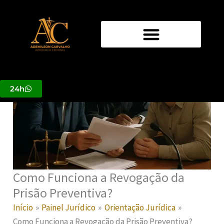
Ir
para
o
conteúdo
24h
Como Funciona a Revogação da
Prisão Preventiva?
Início
Painel Jurídico
Orientação Jurídica
Como Funciona a Revogação da Prisão Preventiva?