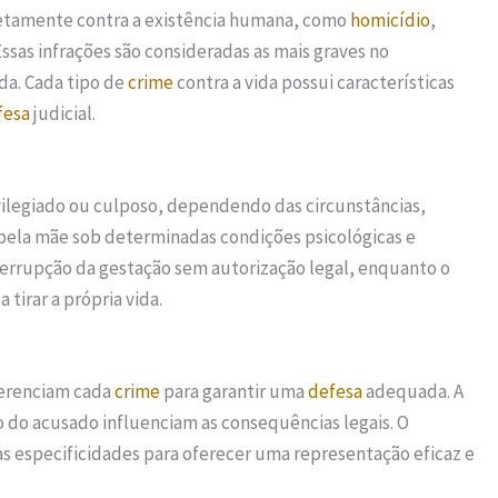
retamente contra a existência humana, como
homicídio
,
 Essas infrações são consideradas as mais graves no
da. Cada tipo de
crime
contra a vida possui características
fesa
judicial.
ivilegiado ou culposo, dependendo das circunstâncias,
o pela mãe sob determinadas condições psicológicas e
terrupção da gestação sem autorização legal, enquanto o
 tirar a própria vida.
ferenciam cada
crime
para garantir uma
defesa
adequada. A
 do acusado influenciam as consequências legais. O
s especificidades para oferecer uma representação eficaz e