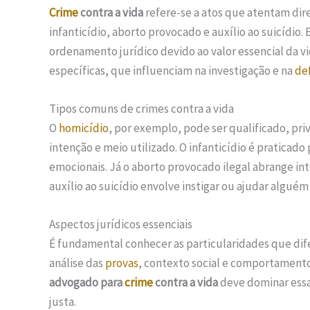
Crime
contra a vida
refere-se a atos que atentam di
infanticídio, aborto provocado e auxílio ao suicídio.
ordenamento jurídico devido ao valor essencial da vi
específicas, que influenciam na investigação e na
de
Tipos comuns de crimes contra a vida
O
homicídio
, por exemplo, pode ser qualificado, pr
intenção e meio utilizado. O infanticídio é praticad
emocionais. Já o aborto provocado ilegal abrange in
auxílio ao suicídio envolve instigar ou ajudar alguém a
Aspectos jurídicos essenciais
É fundamental conhecer as particularidades que di
análise das
provas
, contexto social e comportamento
advogado para
crime
contra a vida
deve dominar essa
justa.