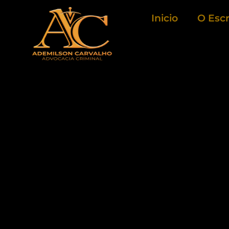
Ir
Inicio
O Escr
para
o
conteúdo