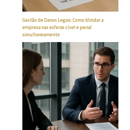
Gestão de Danos Legais: Como blindar a
empresa nas esferas cível e penal
simultaneamente