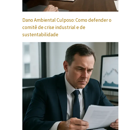
Dano Ambiental Culposo: Como defender o
comitê de crise industrial e de
sustentabilidade