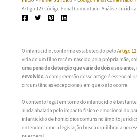
Início
Painel Jurídico
Código Penal Comentado
Artigo 123 Código Penal Comentado: Análise Jurídica 
O infanticídio, conforme estabelecido pelo
Artigo 1
vida de um filho recém-nascido pela própria mãe, so
uma pena de detenção que varia de dois a seis anos,
envolvido.
A compreensão desse artigo é essencial pa
circunstâncias excepcionais em que o ato ocorre.
O contexto legal em torno do infanticídio é bastante
ainda abalada pelo impacto físico e emocional do part
infanticídio de homicídios comuns no âmbito jurídico.
entender como a legislação busca equilibrar a nece
puerperal.