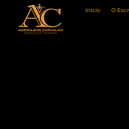
Ir
Inicio
O Escr
para
o
conteúdo