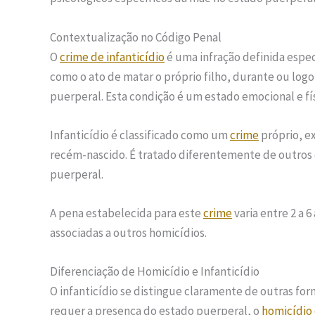
Contextualização no Código Penal
O
crime de infanticídio
é uma infração definida espec
como o ato de matar o próprio filho, durante ou log
puerperal. Esta condição é um estado emocional e fí
Infanticídio é classificado como um
crime
próprio, e
recém-nascido. É tratado diferentemente de outros c
puerperal.
A pena estabelecida para este
crime
varia entre 2 a 
associadas a outros homicídios.
Diferenciação de Homicídio e Infanticídio
O infanticídio se distingue claramente de outras fo
requer a presença do estado puerperal, o
homicídio 