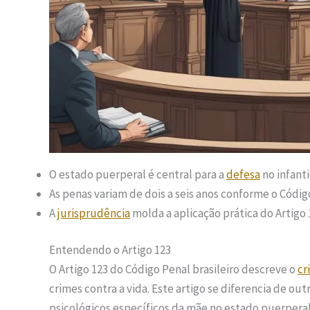
O estado puerperal é central para a
defesa
no infanti
As penas variam de dois a seis anos conforme o Códig
A
jurisprudência
molda a aplicação prática do Artigo 
Entendendo o Artigo 123
O Artigo 123 do Código Penal brasileiro descreve o
cr
crimes contra a vida. Este artigo se diferencia de ou
psicológicos específicos da mãe no estado puerperal