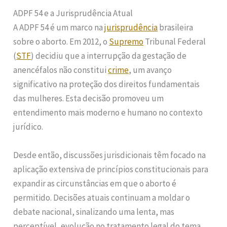
ADPF 54 e a Jurisprudência Atual
A ADPF 54 é um marco na
jurisprudência
brasileira
sobre o aborto. Em 2012, o
Supremo
Tribunal Federal
(
STF
) decidiu que a interrupção da gestação de
anencéfalos não constitui
crime
, um avanço
significativo na proteção dos direitos fundamentais
das mulheres. Esta decisão promoveu um
entendimento mais moderno e humano no contexto
jurídico.
Desde então, discussões jurisdicionais têm focado na
aplicação extensiva de princípios constitucionais para
expandir as circunstâncias em que o aborto é
permitido. Decisões atuais continuam a moldar o
debate nacional, sinalizando uma lenta, mas
perceptível, evolução no tratamento legal do tema.