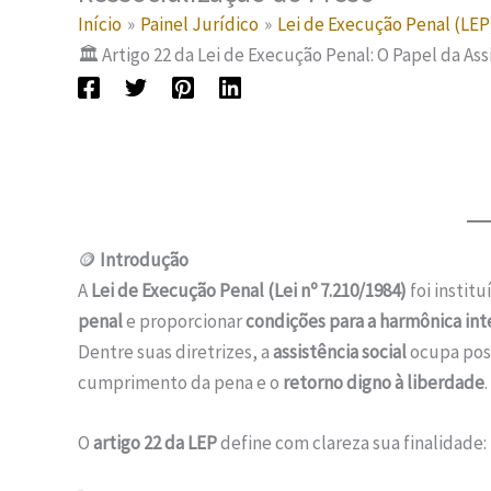
Início
Painel Jurídico
Lei de Execução Penal (LE
🏛️ Artigo 22 da Lei de Execução Penal: O Papel da As
🪙
Introdução
A
Lei de Execução Penal (Lei nº 7.210/1984)
foi instit
penal
e proporcionar
condições para a harmônica int
Dentre suas diretrizes, a
assistência social
ocupa posi
cumprimento da pena e o
retorno digno à liberdade
.
O
artigo 22 da LEP
define com clareza sua finalidade: