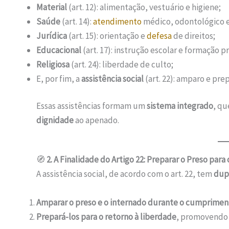
Material
(art. 12): alimentação, vestuário e higiene;
Saúde
(art. 14):
atendimento
médico, odontológico e
Jurídica
(art. 15): orientação e
defesa
de direitos;
Educacional
(art. 17): instrução escolar e formação pr
Religiosa
(art. 24): liberdade de culto;
E, por fim, a
assistência social
(art. 22): amparo e pre
Essas assistências formam um
sistema integrado
, qu
dignidade
ao apenado.
🧭
2. A Finalidade do Artigo 22: Preparar o Preso par
A assistência social, de acordo com o art. 22, tem
dupl
Amparar o preso e o internado durante o cumprimen
Prepará-los para o retorno à liberdade
, promovendo s