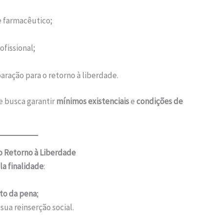
 farmacêutico;
ofissional;
paração para o retorno à liberdade.
e busca garantir
mínimos existenciais
e
condições de
a o Retorno à Liberdade
a finalidade
:
to da pena
;
ua reinserção social.