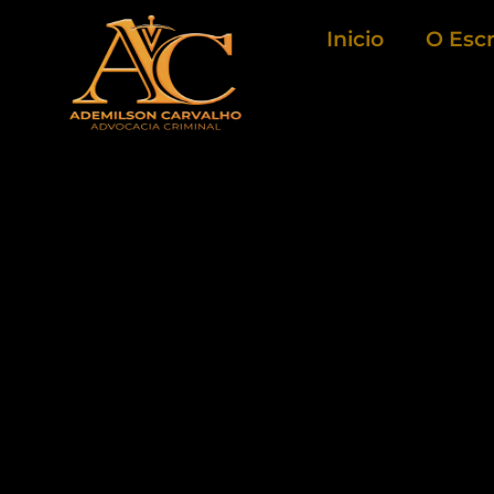
Ir
Inicio
O Escr
para
o
conteúdo