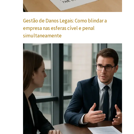
Gestão de Danos Legais: Como blindar a
empresa nas esferas cível e penal
simultaneamente