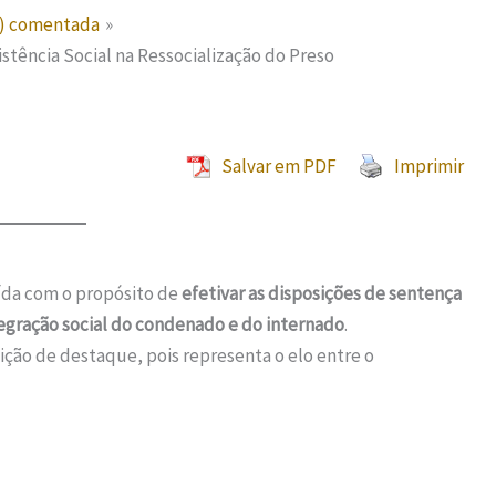
P) comentada
sistência Social na Ressocialização do Preso
Salvar em PDF
Imprimir
uída com o propósito de
efetivar as disposições de sentença
egração social do condenado e do internado
.
ção de destaque, pois representa o elo entre o