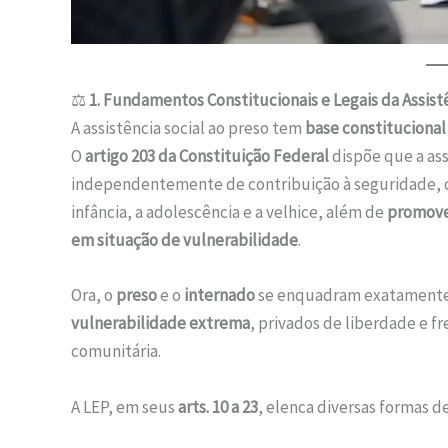
⚖️
1. Fundamentos Constitucionais e Legais da Assist
A assistência social ao preso tem
base constitucional
O
artigo 203 da Constituição Federal
dispõe que a ass
independentemente de contribuição à seguridade, co
infância, a adolescência e a velhice, além de
promove
em situação de vulnerabilidade
.
Ora, o
preso
e o
internado
se enquadram exatamente
vulnerabilidade extrema
, privados de liberdade e f
comunitária.
A LEP, em seus
arts. 10 a 23
, elenca diversas formas de