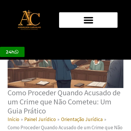
Ir
para
o
conteúdo
24h
Como Proceder Quando Acusado de
um Crime que Não Cometeu: Um
Guia Prático
Início
Painel Jurídico
Orientação Jurídica
Como Proceder Quando Acusado de um Crime que Não