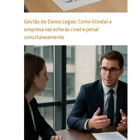
Gestão de Danos Legais: Como blindar a
empresa nas esferas cível e penal
simultaneamente