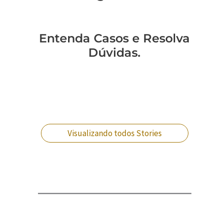
Entenda Casos e Resolva
Dúvidas.
Você está preso?
Você pode ser
Fui citado: o que
Você sabe como
Descubra o que
acusado
isso significa
a agilidade pode
fazer agora!
injustamente. O
para minha
te libertar?
que fazer?
farda?
Visualizando todos Stories