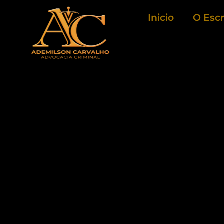
Ir
Inicio
O Escr
para
o
conteúdo