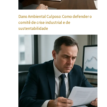
Dano Ambiental Culposo: Como defender o
comitê de crise industrial e de
sustentabilidade