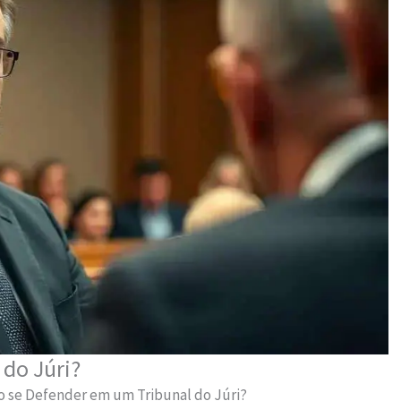
do Júri?
 se Defender em um Tribunal do Júri?