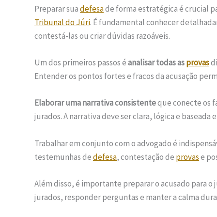
Preparar sua
defesa
de forma estratégica é crucial 
Tribunal do Júri
. É fundamental conhecer detalhada
contestá-las ou criar dúvidas razoáveis.
Um dos primeiros passos é
analisar todas as
provas
di
Entender os pontos fortes e fracos da acusação per
Elaborar uma narrativa consistente
que conecte os f
jurados. A narrativa deve ser clara, lógica e baseada
Trabalhar em conjunto com o advogado é indispensáve
testemunhas de
defesa
, contestação de
provas
e pos
Além disso, é importante preparar o acusado para o
jurados, responder perguntas e manter a calma dura