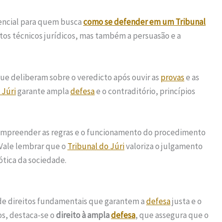
encial para quem busca
como se defender em um Tribunal
tos técnicos jurídicos, mas também a persuasão e a
 que deliberam sobre o veredicto após ouvir as
provas
e as
 Júri
garante ampla
defesa
e o contraditório, princípios
compreender as regras e o funcionamento do procedimento
 Vale lembrar que o
Tribunal do Júri
valoriza o julgamento
ótica da sociedade.
de direitos fundamentais que garantem a
defesa
justa e o
os, destaca-se o
direito à ampla
defesa
, que assegura que o