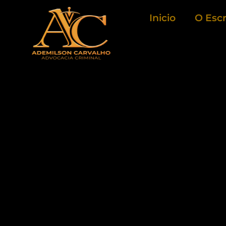
Ir
Inicio
O Escr
para
o
conteúdo