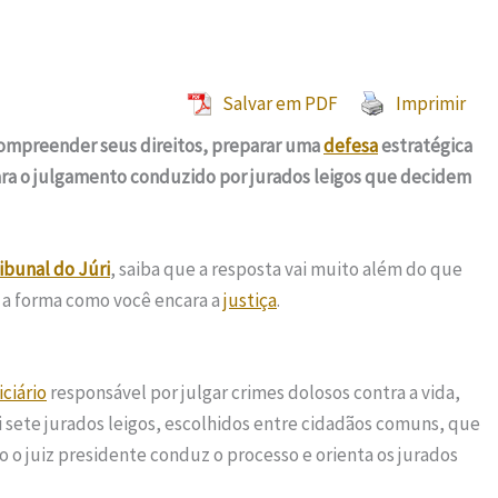
Salvar em PDF
Imprimir
ompreender seus direitos, preparar uma
defesa
estratégica
a o julgamento conduzido por jurados leigos que decidem
bunal do Júri
, saiba que a resposta vai muito além do que
 a forma como você encara a
justiça
.
ciário
responsável por julgar crimes dolosos contra a vida,
i sete jurados leigos, escolhidos entre cidadãos comuns, que
 o juiz presidente conduz o processo e orienta os jurados