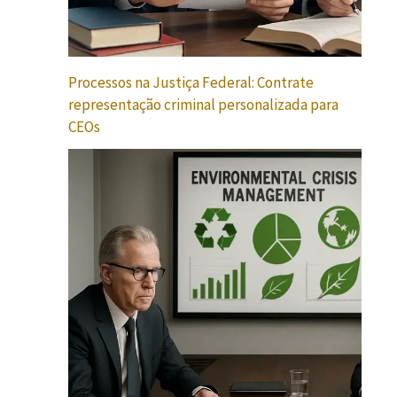
Processos na Justiça Federal: Contrate
representação criminal personalizada para
CEOs