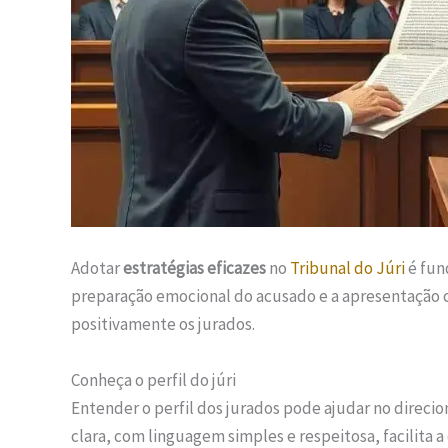
Adotar
estratégias eficazes
no
Tribunal do Júri
é fun
preparação emocional do acusado e a apresentação 
positivamente os jurados.
Conheça o perfil do júri
Entender o perfil dos jurados pode ajudar no direc
clara, com linguagem simples e respeitosa, facilita 