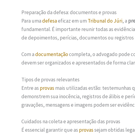
Preparação da defesa: documentos e provas
Para uma
defesa
eficaz em um
Tribunal do Júri
, a
pr
fundamental. É importante reunir todas as evidênci
de depoimentos, perícias, documentos ou registro
Com a
documentação
completa, o advogado pode co
devem ser organizados e apresentados de forma clara
Tipos de provas relevantes
Entre as
provas
mais utilizadas estão: testemunhas 
demonstrem sua inocência, registros de álibis e per
gravações, mensagens e imagens podem ser evidência
Cuidados na coleta e apresentação das provas
É essencial garantir que as
provas
sejam obtidas lega