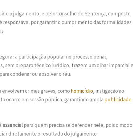
eside o julgamento, e pelo Conselho de Sentença, composto
z é responsável por garantir o cumprimento das formalidades
as.
egurar a participação popular no processo penal,
os, sem preparo técnico jurídico, trazem um olhar imparcial e
para condenar ou absolver o réu.
e envolvem crimes graves, como
homicídio
, instigação ao
nto ocorre em sessão pública, garantindo ampla
publicidade
 é
essencial
para quem precisa se defender nele, pois o modo
ciar diretamente o resultado do julgamento.