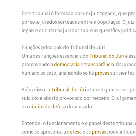
Esse tribunal é formado por um juiz togado, que pr
por sete jurados sorteados entre a população. O jui
legais e orientar os jurados sobre as questões jurídic
Funções principais do Tribunal do Júri
Uma das funções essenciais do
Tribunal do Júri
é ass
promovendo a
democracia
e
transparência
. Os jurad
humano ao caso, analisando se há
provas
suficientes 
Além disso, o
Tribunal do Júri
atua em processos qu
suicídio e aborto provocado por terceiro. O julgame
e o
direito de defesa
do acusado.
Entender o funcionamento e o papel deste tribunal
como se apresenta a
defesa
e as
provas
pode influen