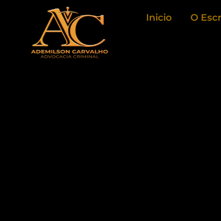
Ir
Inicio
O Escr
para
o
conteúdo