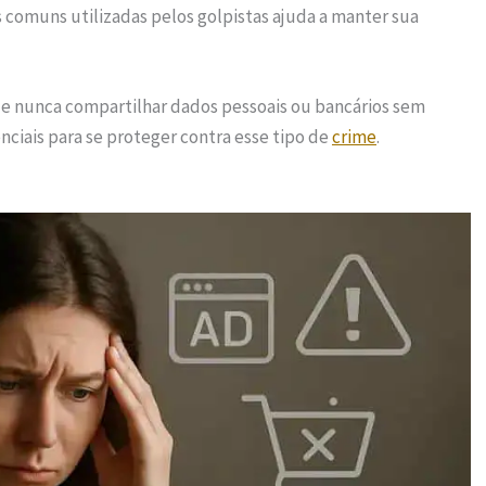
s comuns utilizadas pelos golpistas ajuda a manter sua
s e nunca compartilhar dados pessoais ou bancários sem
nciais para se proteger contra esse tipo de
crime
.