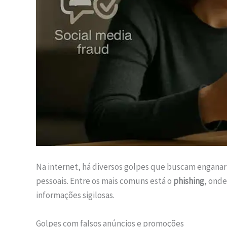
Na internet, há diversos golpes que buscam enganar 
pessoais. Entre os mais comuns está o
phishing
, ond
informações sigilosas.
Golpes com falsos anúncios e promoções