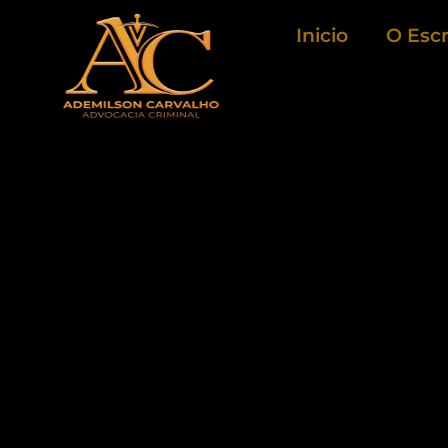
Ir
Inicio
O Escr
para
o
conteúdo