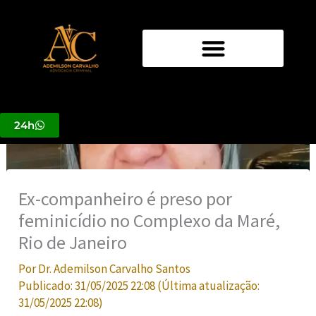
Ir
para
o
conteúdo
24h
Ex-companheiro é preso por
feminicídio no Complexo da Maré,
Rio de Janeiro
Por
Dr. Ademilson Carvalho Santos
Publicado:
31/05/2025 22:08
(Última atualização:
31/05/2025 22:08
)