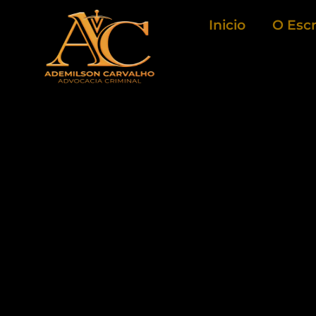
Ir
Inicio
O Escr
para
o
conteúdo