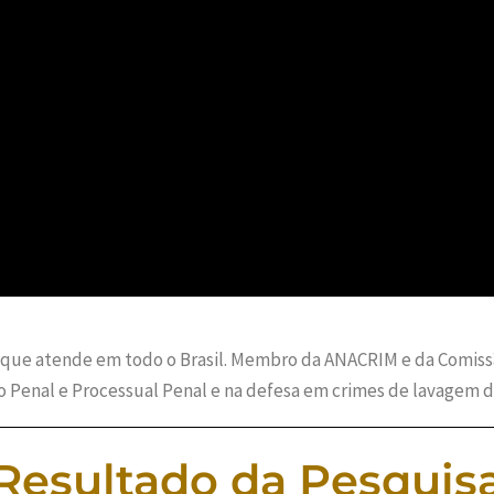
 que atende em todo o Brasil. Membro da ANACRIM e da Comissão
to Penal e Processual Penal e na defesa em crimes de lavagem d
Resultado da Pesquis