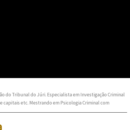
 do Tribunal do Júri. Especialista em Investigação Criminal
e capitais etc. Mestrando em Psicologia Criminal com
a