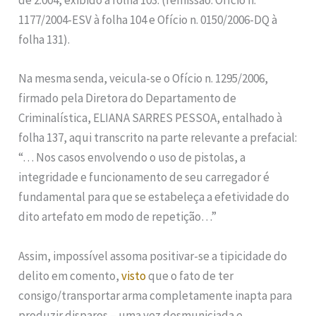
de 2.004, exibido à folha 103. (remissão: Ofício n.
1177/2004-ESV à folha 104 e Ofício n. 0150/2006-DQ à
folha 131).
Na mesma senda, veicula-se o Ofício n. 1295/2006,
firmado pela Diretora do Departamento de
Criminalística, ELIANA SARRES PESSOA, entalhado à
folha 137, aqui transcrito na parte relevante a prefacial:
“… Nos casos envolvendo o uso de pistolas, a
integridade e funcionamento de seu carregador é
fundamental para que se estabeleça a efetividade do
dito artefato em modo de repetição…”
Assim, impossível assoma positivar-se a tipicidade do
delito em comento,
visto
que o fato de ter
consigo/transportar arma completamente inapta para
produzir disparos – uma vez desmuniciada e