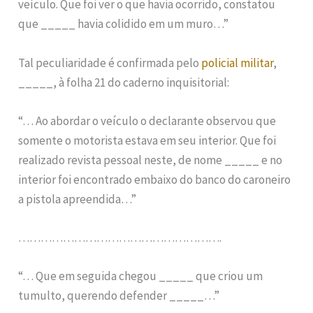
veículo. Que foi ver o que havia ocorrido, constatou
que _____ havia colidido em um muro…”
Tal peculiaridade é confirmada pelo
policial militar
,
_____, à folha 21 do caderno inquisitorial:
“… Ao abordar o veículo o declarante observou que
somente o motorista estava em seu interior. Que foi
realizado revista pessoal neste, de nome _____ e no
interior foi encontrado embaixo do banco do caroneiro
a pistola apreendida…”
……………………………………………….
“… Que em seguida chegou _____ que criou um
tumulto, querendo defender _____…”