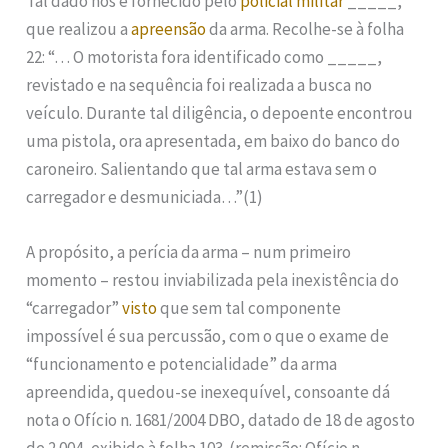
Tal dado nos é fornecido pelo
policial militar
_____,
que realizou a
apreensão
da arma. Recolhe-se à folha
22: “… O motorista fora identificado como _____,
revistado e na sequência foi realizada a busca no
veículo. Durante tal diligência, o depoente encontrou
uma pistola, ora apresentada, em baixo do banco do
caroneiro. Salientando que tal arma estava sem o
carregador e desmuniciada…”(1)
A propósito, a perícia da arma – num primeiro
momento – restou inviabilizada pela inexistência do
“carregador”
visto
que sem tal componente
impossível é sua percussão, com o que o exame de
“funcionamento e potencialidade” da arma
apreendida, quedou-se inexequível, consoante dá
nota o Ofício n. 1681/2004 DBO, datado de 18 de agosto