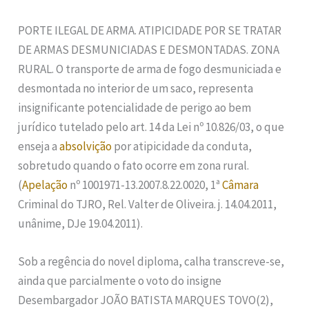
PORTE ILEGAL DE ARMA. ATIPICIDADE POR SE TRATAR
DE ARMAS DESMUNICIADAS E DESMONTADAS. ZONA
RURAL. O transporte de arma de fogo desmuniciada e
desmontada no interior de um saco, representa
insignificante potencialidade de perigo ao bem
jurídico tutelado pelo art. 14 da Lei nº 10.826/03, o que
enseja a
absolvição
por atipicidade da conduta,
sobretudo quando o fato ocorre em zona rural.
(
Apelação
nº 1001971-13.2007.8.22.0020, 1ª
Câmara
Criminal do TJRO, Rel. Valter de Oliveira. j. 14.04.2011,
unânime, DJe 19.04.2011).
Sob a regência do novel diploma, calha transcreve-se,
ainda que parcialmente o voto do insigne
Desembargador JOÃO BATISTA MARQUES TOVO(2),