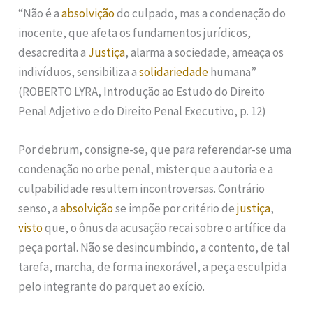
“Não é a
absolvição
do culpado, mas a condenação do
inocente, que afeta os fundamentos jurídicos,
desacredita a
Justiça
, alarma a sociedade, ameaça os
indivíduos, sensibiliza a
solidariedade
humana”
(ROBERTO LYRA, Introdução ao Estudo do Direito
Penal Adjetivo e do Direito Penal Executivo, p. 12)
Por debrum, consigne-se, que para referendar-se uma
condenação no orbe penal, mister que a autoria e a
culpabilidade resultem incontroversas. Contrário
senso, a
absolvição
se impõe por critério de
justiça
,
visto
que, o ônus da acusação recai sobre o artífice da
peça portal. Não se desincumbindo, a contento, de tal
tarefa, marcha, de forma inexorável, a peça esculpida
pelo integrante do parquet ao exício.