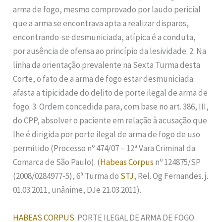
arma de fogo, mesmo comprovado por laudo pericial
que a arma se encontrava apta a realizar disparos,
encontrando-se desmuniciada, atípica é a conduta,
por ausência de ofensa ao princípio da lesividade. 2. Na
linha da orientação prevalente na Sexta Turma desta
Corte, o fato de a arma de fogo estar desmuniciada
afasta a tipicidade do delito de porte ilegal de arma de
fogo. 3. Ordem concedida para, com base no art. 386, III,
do CPP, absolver o paciente em relação à acusação que
lhe é dirigida por porte ilegal de arma de fogo de uso
permitido (Processo nº 474/07 – 12ª Vara Criminal da
Comarca de São Paulo). (
Habeas Corpus
nº 124875/SP
(2008/0284977-5), 6ª Turma do
STJ
, Rel. Og Fernandes. j.
01.03.2011, unânime, DJe 21.03.2011).
HABEAS CORPUS
. PORTE ILEGAL DE ARMA DE FOGO.