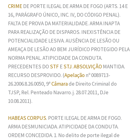
CRIME
DE PORTE ILEGAL DE ARMA DE FOGO (ARTS. 14 E
16, PARÁGRAFO ÚNICO, INC. IV, DO CÓDIGO PENAL).
FALTA DE PROVA DA MATERIALIDADE. ARMA INAPTA
PARA REALIZAÇÃO DE DISPAROS. INEXISTÊNCIA DE
POTENCIALIDADE LESIVA. AUSÊNCIA DE LESÃO OU
AMEAÇA DE LESÃO AO BEM JURÍDICO PROTEGIDO PELA
NORMA PENAL. ATIPICIDADE DA CONDUTA.
PRECEDENTES DO
STF
E
STJ
.
ABSOLVIÇÃO
MANTIDA.
RECURSO DESPROVIDO. (
Apelação
nº 0089713-
26.2006.8.26.0050, 9ª
Câmara
de Direito Criminal do
TJSP, Rel. Penteado Navarro. j. 28.07.2011, DJe
10.08.2011).
HABEAS CORPUS
. PORTE ILEGAL DE ARMA DE FOGO.
ARMA DESMUNICIADA. ATIPICIDADE DA CONDUTA.
ORDEM CONCEDIDA. 1. No delito de porte ilegal de