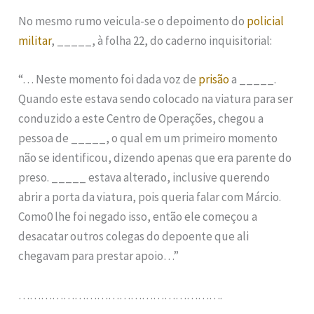
No mesmo rumo veicula-se o depoimento do
policial
militar
, _____, à folha 22, do caderno inquisitorial:
“… Neste momento foi dada voz de
prisão
a _____.
Quando este estava sendo colocado na viatura para ser
conduzido a este Centro de Operações, chegou a
pessoa de _____, o qual em um primeiro momento
não se identificou, dizendo apenas que era parente do
preso. _____ estava alterado, inclusive querendo
abrir a porta da viatura, pois queria falar com Márcio.
Como0 lhe foi negado isso, então ele começou a
desacatar outros colegas do depoente que ali
chegavam para prestar apoio…”
……………………………………………….