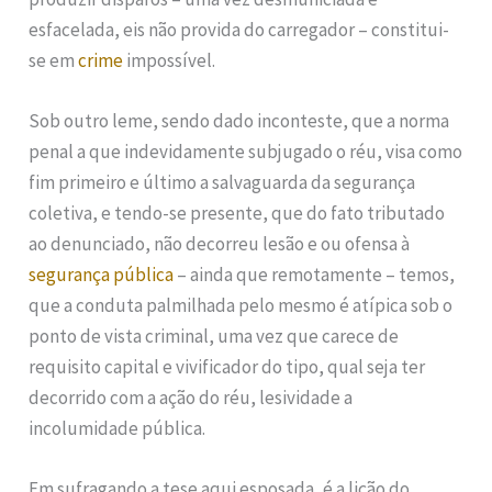
esfacelada, eis não provida do carregador – constitui-
se em
crime
impossível.
Sob outro leme, sendo dado inconteste, que a norma
penal a que indevidamente subjugado o réu, visa como
fim primeiro e último a salvaguarda da segurança
coletiva, e tendo-se presente, que do fato tributado
ao denunciado, não decorreu lesão e ou ofensa à
segurança pública
– ainda que remotamente – temos,
que a conduta palmilhada pelo mesmo é atípica sob o
ponto de vista criminal, uma vez que carece de
requisito capital e vivificador do tipo, qual seja ter
decorrido com a ação do réu, lesividade a
incolumidade pública.
Em sufragando a tese aqui esposada, é a lição do