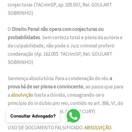
conjecturas (TACrimSP, ap. 205.507, Rel. GOULART
SOBRINHO)
O
Direito Penal não opera com conjecturas ou
probabilidades
. Sem certeza total e plena da autoria e
da culpabilidade, não pode o Juiz criminal proferir
condenação (Ap. 162.055. TACrimSP, Rel. GOULART
SOBRINHO)
Sentença absolutória. Para a condenação do réu
a
prova há de ser plena e convincente
, ao passo que para
a
absolvição
basta a dúvida, consagrando-se o
princípio do in dubio pro reo, contido no art. 386, VI, do
CPP (JUTACRIM, 72:26, Rel. ÁLVARO CURY)
Consultar Advogado?
USO DE DOCUMENTO FALSIFICADO.
ABSOLVIÇÃO
.