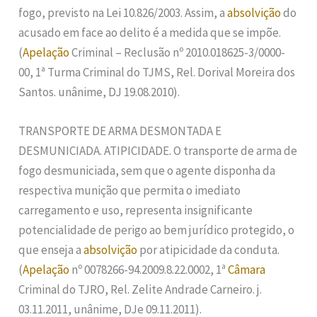
fogo, previsto na Lei 10.826/2003. Assim, a
absolvição
do
acusado em face ao delito é a medida que se impõe.
(
Apelação
Criminal – Reclusão nº 2010.018625-3/0000-
00, 1ª Turma Criminal do TJMS, Rel. Dorival Moreira dos
Santos. unânime, DJ 19.08.2010).
TRANSPORTE DE ARMA DESMONTADA E
DESMUNICIADA. ATIPICIDADE. O transporte de arma de
fogo desmuniciada, sem que o agente disponha da
respectiva munição que permita o imediato
carregamento e uso, representa insignificante
potencialidade de perigo ao bem jurídico protegido, o
que enseja a
absolvição
por atipicidade da conduta.
(
Apelação
nº 0078266-94.2009.8.22.0002, 1ª
Câmara
Criminal do TJRO, Rel. Zelite Andrade Carneiro. j.
03.11.2011, unânime, DJe 09.11.2011).