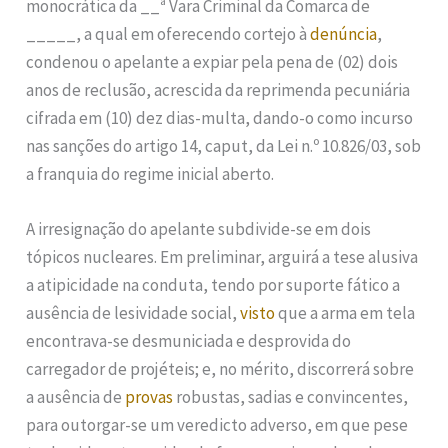
monocrática da __ª Vara Criminal da Comarca de
_____, a qual em oferecendo cortejo à
denúncia
,
condenou o apelante a expiar pela pena de (02) dois
anos de reclusão, acrescida da reprimenda pecuniária
cifrada em (10) dez dias-multa, dando-o como incurso
nas sanções do artigo 14, caput, da Lei n.º 10.826/03, sob
a franquia do regime inicial aberto.
A irresignação do apelante subdivide-se em dois
tópicos nucleares. Em preliminar, arguirá a tese alusiva
a atipicidade na conduta, tendo por suporte fático a
ausência de lesividade social,
visto
que a arma em tela
encontrava-se desmuniciada e desprovida do
carregador de projéteis; e, no mérito, discorrerá sobre
a ausência de
provas
robustas, sadias e convincentes,
para outorgar-se um veredicto adverso, em que pese