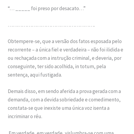
“… _____ foi preso por desacato…”
……………………………………………….
Obtempere-se, que a versão dos fatos esposada pelo
recorrente – a única fiel e verdadeira – não foi ilidida e
ou rechaçada com a instrução criminal, e deveria, por
conseguinte, ter sido acolhida, in totum, pela
sentença, aqui fustigada.
Demais disso, em sendo aferida a prova gerada com a
demanda, com a devida sobriedade e comedimento,
constata-se que inexiste uma única voz isenta a
incriminar o réu.
Em verdade, em verdade, vislumbra-se com uma