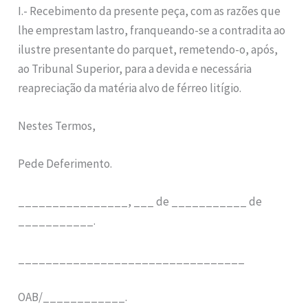
I.- Recebimento da presente peça, com as razões que
lhe emprestam lastro, franqueando-se a contradita ao
ilustre presentante do parquet, remetendo-o, após,
ao Tribunal Superior, para a devida e necessária
reapreciação da matéria alvo de férreo litígio.
Nestes Termos,
Pede Deferimento.
________________, ___ de ___________ de
___________.
_________________________________
OAB/____________.