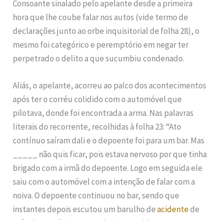
Consoante sinalado pelo apelante desde a primeira
hora que lhe coube falar nos autos (vide termo de
declarações junto ao orbe inquisitorial de folha 28), o
mesmo foi categórico e peremptório em negar ter
perpetrado o delito a que sucumbiu condenado.
Aliás, o apelante, acorreu ao palco dos acontecimentos
após ter o corréu colidido com o automóvel que
pilotava, donde foi encontrada a arma. Nas palavras
literais do recorrente, recolhidas à folha 23: “Ato
contínuo saíram dali e o depoente foi para um bar. Mas
_____ não quis ficar, pois estava nervoso por que tinha
brigado com a irmã do depoente. Logo em seguida ele
saiu com o automóvel com a intenção de falar com a
noiva. O depoente continuou no bar, sendo que
instantes depois escutou um barulho de
acidente
de