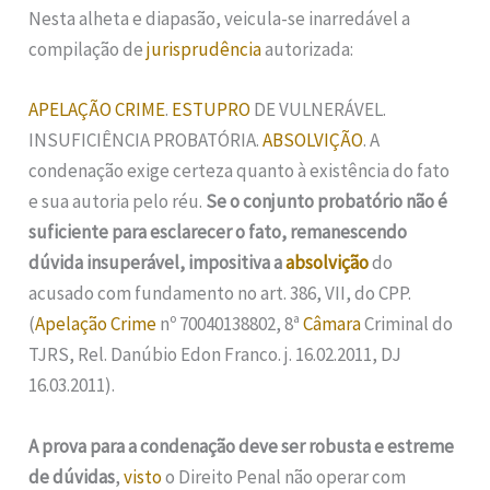
Nesta alheta e diapasão, veicula-se inarredável a
compilação de
jurisprudência
autorizada:
APELAÇÃO
CRIME
.
ESTUPRO
DE VULNERÁVEL.
INSUFICIÊNCIA PROBATÓRIA.
ABSOLVIÇÃO
. A
condenação exige certeza quanto à existência do fato
e sua autoria pelo réu.
Se o conjunto probatório não é
suficiente para esclarecer o fato, remanescendo
dúvida insuperável, impositiva a
absolvição
do
acusado com fundamento no art. 386, VII, do CPP.
(
Apelação
Crime
nº 70040138802, 8ª
Câmara
Criminal do
TJRS, Rel. Danúbio Edon Franco. j. 16.02.2011, DJ
16.03.2011).
A prova para a condenação deve ser robusta e estreme
de dúvidas
,
visto
o Direito Penal não operar com