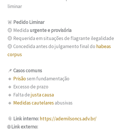
liminar
🚨
Pedido Liminar
🟡 Medida
urgente e provisória
🟡 Requerida em situações de flagrante ilegalidade
🟡 Concedida antes do julgamento final do
habeas
corpus
📌
Casos comuns
🔹
Prisão
sem fundamentação
🔹 Excesso de prazo
🔹 Falta de
justa causa
🔹
Medidas cautelares
abusivas
📎
Link interno:
https://ademilsoncs.adv.br/
🌐
Link externo: