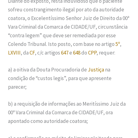
Diante do exposto, resta induvidoso que o paciente
sofreu constrangimento ilegal por ato da autoridade
coatora, o Excelentíssimo Senhor Juiz de Direito da 00ª
Vara Criminal da Comarca de CIDADE/UF, circunstância
“contra legem” que deve ser remediada por esse
Colendo Tribunal. Isto posto, com base no artigo
5º
,
LXVIII
, da
CF
, c/c artigos
647
e
648
do
CPP
, requer:
a) a oitiva da Douta Procuradoria de
Justiça
na
condição de “custos legis”, para que apresente
parecer;
b) a requisição de informações ao Meritíssimo Juiz da
00ª Vara Criminal da Comarca de CIDADE/UF, ora
apontado como autoridade coatora;