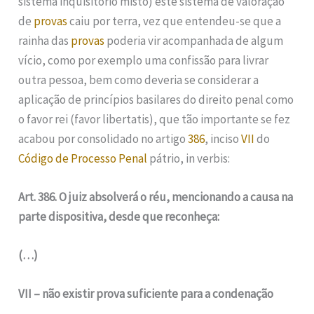
sistema inquisitório misto) este sistema de valoração
de
provas
caiu por terra, vez que entendeu-se que a
rainha das
provas
poderia vir acompanhada de algum
vício, como por exemplo uma confissão para livrar
outra pessoa, bem como deveria se considerar a
aplicação de princípios basilares do direito penal como
o favor rei (favor libertatis), que tão importante se fez
acabou por consolidado no artigo
386
, inciso
VII
do
Código de Processo Penal
pátrio, in verbis:
Art. 386. O juiz absolverá o réu, mencionando a causa na
parte dispositiva, desde que reconheça:
(…)
VII – não existir prova suficiente para a condenação