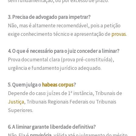
sem fundamentação, ou por excesso de prazo.
3. Precisa de advogado para impetrar?
Não, mas é altamente recomendável, pois a petição
exige conhecimento técnico e apresentação de
provas
.
4. O que é necessário para o juiz conceder a liminar?
Prova documental clara (prova pré-constituída),
urgência e fundamento jurídico adequado.
5. Quem julga o
habeas corpus
?
Depende do caso: juízes de 1ª instância, Tribunais de
Justiça
, Tribunais Regionais Federais ou Tribunais
Superiores.
6. A liminar garante liberdade definitiva?
Não. Ela é
provisória
, válida até o julgamento do mérito