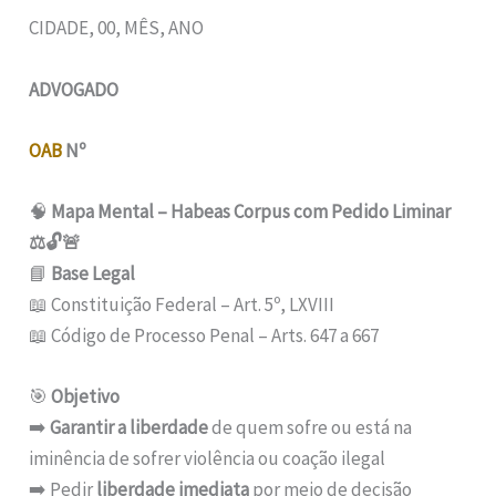
CIDADE, 00, MÊS, ANO
ADVOGADO
OAB
Nº
🧠
Mapa Mental – Habeas Corpus com Pedido Liminar
⚖️🔓🚨
📘
Base Legal
📖 Constituição Federal – Art. 5º, LXVIII
📖 Código de Processo Penal – Arts. 647 a 667
🎯
Objetivo
➡️
Garantir a liberdade
de quem sofre ou está na
iminência de sofrer violência ou coação ilegal
➡️ Pedir
liberdade imediata
por meio de decisão