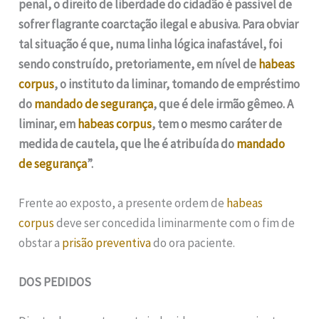
penal, o direito de liberdade do cidadão é passível de
sofrer flagrante coarctação ilegal e abusiva. Para obviar
tal situação é que, numa linha lógica inafastável, foi
sendo construído, pretoriamente, em nível de
habeas
corpus
, o instituto da liminar, tomando de empréstimo
do
mandado de segurança
, que é dele irmão gêmeo. A
liminar, em
habeas corpus
, tem o mesmo caráter de
medida de cautela, que lhe é atribuída do
mandado
de segurança
”.
Frente ao exposto, a presente ordem de
habeas
corpus
deve ser concedida liminarmente com o fim de
obstar a
prisão preventiva
do ora paciente.
DOS PEDIDOS