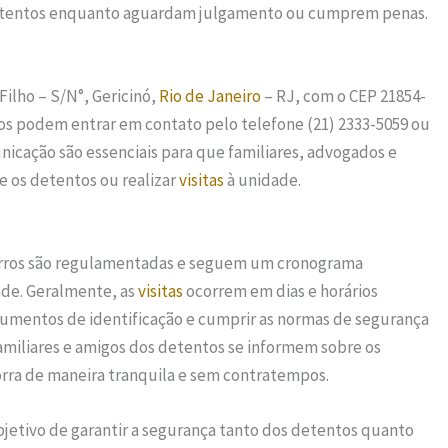
 detentos enquanto aguardam julgamento ou cumprem penas.
Filho – S/N°, Gericinó,
Rio de Janeiro
– RJ, com o CEP 21854-
ados podem entrar em contato pelo telefone (21) 2333-5059 ou
icação são essenciais para que familiares, advogados e
 os detentos ou realizar
visitas
à unidade.
Barros são regulamentadas e seguem um cronograma
ade. Geralmente, as
visitas
ocorrem em dias e horários
umentos de identificação e cumprir as normas de segurança
amiliares e amigos dos detentos se informem sobre os
corra de maneira tranquila e sem contratempos.
bjetivo de garantir a segurança tanto dos detentos quanto