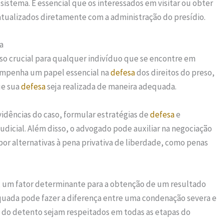
sistema. É essencial que os interessados em visitar ou obter
atualizados diretamente com a administração do presídio.
a
so crucial para qualquer indivíduo que se encontre em
empenha um papel essencial na
defesa
dos direitos do preso,
ue sua
defesa
seja realizada de maneira adequada.
idências do caso, formular estratégias de
defesa
e
judicial. Além disso, o advogado pode auxiliar na negociação
por alternativas à pena privativa de liberdade, como penas
, um fator determinante para a obtenção de um resultado
uada pode fazer a diferença entre uma condenação severa e
s do detento sejam respeitados em todas as etapas do