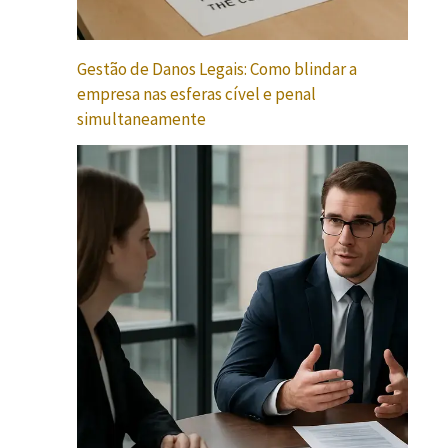
Gestão de Danos Legais: Como blindar a
empresa nas esferas cível e penal
simultaneamente