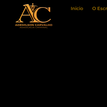
Ir
Inicio
O Escr
para
o
conteúdo