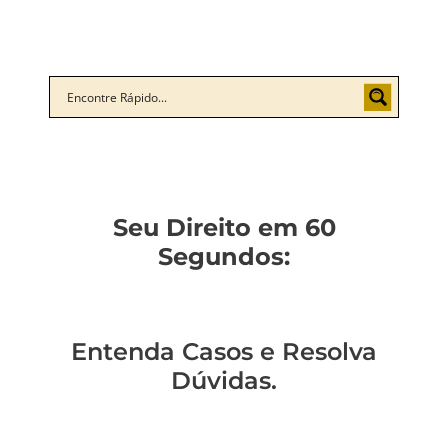
Seu Direito em 60
Segundos:
Entenda Casos e Resolva
Dúvidas.
Você sabe qual a
Você está preso?