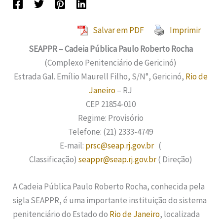
Salvar em PDF
Imprimir
SEAPPR – Cadeia Pública Paulo Roberto Rocha
(Complexo Penitenciário de Gericinó)
Estrada Gal. Emílio Maurell Filho, S/N°, Gericinó,
Rio de
Janeiro
– RJ
CEP 21854-010
Regime: Provisório
Telefone: (21) 2333-4749
E-mail:
prsc@seap.rj.gov.br
(
Classificação)
seappr@seap.rj.gov.br
( Direção)
A Cadeia Pública Paulo Roberto Rocha, conhecida pela
sigla SEAPPR, é uma importante instituição do sistema
penitenciário do Estado do
Rio de Janeiro
, localizada