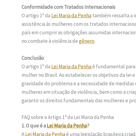
Conformidade com Tratados Internacionais
O artigo 1º da
Lei Maria da Penha
também ressalta a i
assistência às mulheres com os tratados internaciona
país em cumprir as obrigações assumidas internaci
no combate à violência de
gênero
.
Conclusão
O artigo 1º da
Lei Maria da Penha
é fundamental para
mulher no Brasil. Ao estabelecer os objetivos da lei 
gravidade do problema e a necessidade de medidas es
mulheres em situação de violência, bem como a criaç
garantir os direitos fundamentais das mulheres e pro
FAQ sobre o Artigo 1º da Lei Maria da Penha
1. O que é a
Lei Maria da Penha
?
A
Lei Maria da Penha
é uma legislação brasileira criad