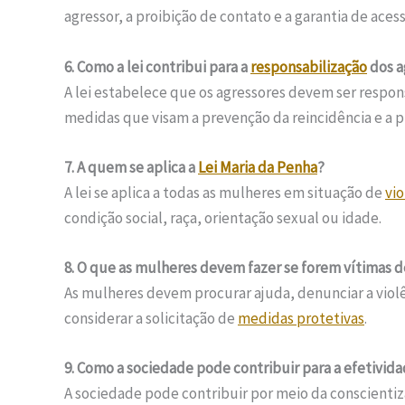
agressor, a proibição de contato e a garantia de acess
6. Como a lei contribui para a
responsabilização
dos a
A lei estabelece que os agressores devem ser respon
medidas que visam a prevenção da reincidência e a p
7. A quem se aplica a
Lei Maria da Penha
?
A lei se aplica a todas as mulheres em situação de
vi
condição social, raça, orientação sexual ou idade.
8. O que as mulheres devem fazer se forem vítimas d
As mulheres devem procurar ajuda, denunciar a viol
considerar a solicitação de
medidas protetivas
.
9. Como a sociedade pode contribuir para a efetivid
A sociedade pode contribuir por meio da conscientiz