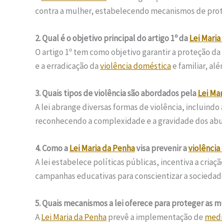
contra a mulher, estabelecendo mecanismos de proteç
2. Qual é o objetivo principal do artigo 1º da
Lei Maria
O artigo 1º tem como objetivo garantir a proteção 
e a erradicação da
violência doméstica
e familiar, al
3. Quais tipos de violência são abordados pela
Lei Ma
A lei abrange diversas formas de violência, incluindo 
reconhecendo a complexidade e a gravidade dos abu
4. Como a
Lei Maria da Penha
visa prevenir a
violência
A lei estabelece políticas públicas, incentiva a cria
campanhas educativas para conscientizar a sociedade
5. Quais mecanismos a lei oferece para proteger as 
A
Lei Maria da Penha
prevê a implementação de
medi