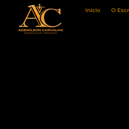
Ir
Inicio
O Escr
para
o
conteúdo