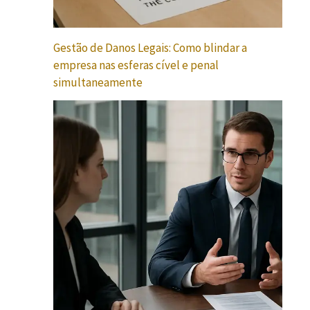
Gestão de Danos Legais: Como blindar a
empresa nas esferas cível e penal
simultaneamente