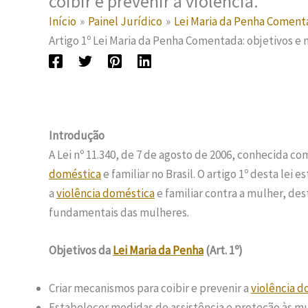
coibir e prevenir a violência.
Início
Painel Jurídico
Lei Maria da Penha Comen
Artigo 1º Lei Maria da Penha Comentada: objetivos e m
Introdução
A Lei nº 11.340, de 7 de agosto de 2006, conhecida c
doméstica
e familiar no Brasil. O artigo 1º desta lei
a
violência doméstica
e familiar contra a mulher, de
fundamentais das mulheres.
Objetivos da
Lei Maria da Penha
(Art. 1º)
Criar mecanismos para coibir e prevenir a
violência d
Estabelecer medidas de assistência e proteção às m