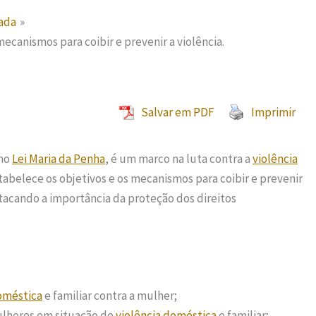
tada
ecanismos para coibir e prevenir a violência.
Salvar em PDF
Imprimir
omo
Lei Maria da Penha
, é um marco na luta contra a
violência
 estabelece os objetivos e os mecanismos para coibir e prevenir
stacando a importância da proteção dos direitos
oméstica
e familiar contra a mulher;
ulheres em situação de
violência doméstica
e familiar;