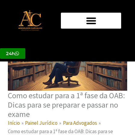
Ir
para
o
conteúdo
24h
Como estudar para a 1ª fase da OAB:
Dicas para se preparar e passar no
exame
Início
Painel Jurídico
Para Advogados
Como estudar para a 1ª fase da OAB: Dicas para se