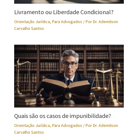
Livramento ou Liberdade Condicional?
Orientação Jurídica
,
Para Advogados
/ Por
Dr. Ademilson
Carvalho Santos
Quais são os casos de impunibilidade?
Orientação Jurídica
,
Para Advogados
/ Por
Dr. Ademilson
Carvalho Santos