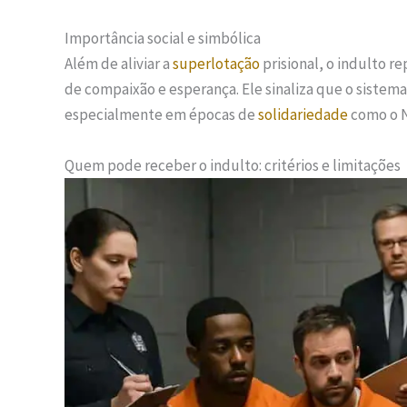
Importância social e simbólica
Além de aliviar a
superlotação
prisional, o indulto r
de compaixão e esperança. Ele sinaliza que o sistem
especialmente em épocas de
solidariedade
como o N
Quem pode receber o indulto: critérios e limitações