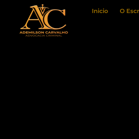
Ir
Inicio
O Escr
para
o
conteúdo