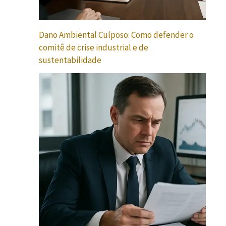
Dano Ambiental Culposo: Como defender o
comitê de crise industrial e de
sustentabilidade