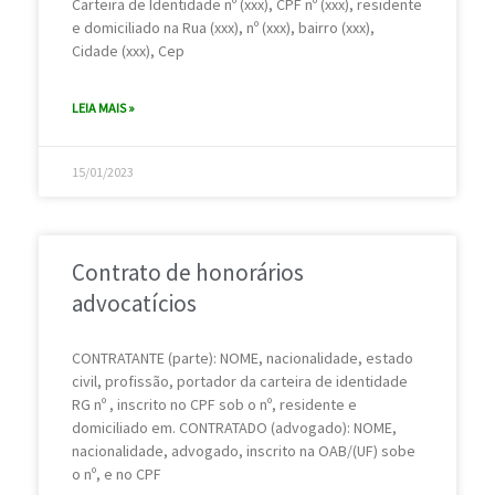
Carteira de Identidade nº (xxx), CPF nº (xxx), residente
e domiciliado na Rua (xxx), nº (xxx), bairro (xxx),
Cidade (xxx), Cep
LEIA MAIS »
15/01/2023
Contrato de honorários
advocatícios
CONTRATANTE (parte): NOME, nacionalidade, estado
civil, profissão, portador da carteira de identidade
RG nº , inscrito no CPF sob o nº, residente e
domiciliado em. CONTRATADO (advogado): NOME,
nacionalidade, advogado, inscrito na OAB/(UF) sobe
o nº, e no CPF