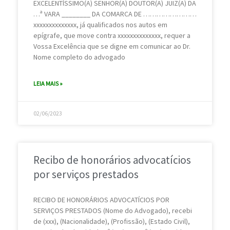
EXCELENTÍSSIMO(A) SENHOR(A) DOUTOR(A) JUIZ(A) DA
…ª VARA ________ DA COMARCA DE ……………………
xxxxxxxxxxxxxx, já qualificados nos autos em
epígrafe, que move contra xxxxxxxxxxxxxx, requer a
Vossa Excelência que se digne em comunicar ao Dr.
Nome completo do advogado
LEIA MAIS »
02/06/2023
Recibo de honorários advocatícios
por serviços prestados
RECIBO DE HONORÁRIOS ADVOCATÍCIOS POR
SERVIÇOS PRESTADOS (Nome do Advogado), recebi
de (xxx), (Nacionalidade), (Profissão), (Estado Civil),