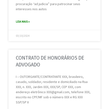
procuração “ad judicia” para patrocinar seus
interesses nos autos
LEIA MAIS »
03/10/2024
CONTRATO DE HONORÁRIOS DE
ADVOGADO
I – OUTORGANTE/CONTRATANTE XXX, brasileiro,
casado, soldador, residente e domiciliado na Rua
XXX, n. XXX, Jardim XXX, XXX/SP, CEP XXX, com
endereço eletrônico XXX@gmail.com, telefone XXX,
inscrito no CPF/MF sob o número XXX e RG XXX
SSP/SP II