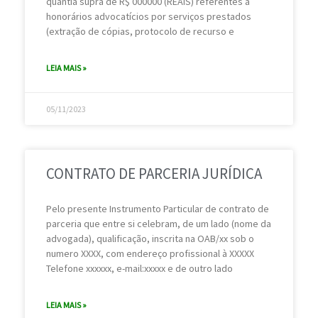
quantia supra de R$ 000000 (REAIS) referentes a
honorários advocatícios por serviços prestados
(extração de cópias, protocolo de recurso e
LEIA MAIS »
05/11/2023
CONTRATO DE PARCERIA JURÍDICA
Pelo presente Instrumento Particular de contrato de
parceria que entre si celebram, de um lado (nome da
advogada), qualificação, inscrita na OAB/xx sob o
numero XXXX, com endereço profissional à XXXXX
Telefone xxxxxx, e-mail:xxxxx e de outro lado
LEIA MAIS »