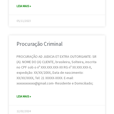
LEIA MAIS »
05/11/2023
Procuração Criminal
PROCURAÇÃO AD JUDICIA ET EXTRA OUTORGANTE: SR
(A). NOME DO (A) CLIENTE, brasileira, Solteira, inscrita
no CPF sob o nº XXX.XXX.XXX-XX RG nº XX.XXX.XXX-X,
expedição: XX/XX/20XX, Data de nascimento:
XX/XX/XXXX, Tel: 21 XXXXX-XXXX. E-mail:
xxxxxxxxxxxx@gmail.com- Residente e Domiciliado;
LEIA MAIS »
12/02/2024