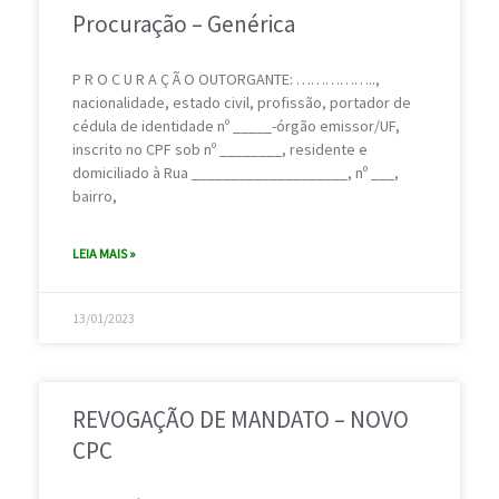
Procuração – Genérica
P R O C U R A Ç Ã O OUTORGANTE: ……………..,
nacionalidade, estado civil, profissão, portador de
cédula de identidade nº _____-órgão emissor/UF,
inscrito no CPF sob nº ________, residente e
domiciliado à Rua ____________________, nº ___,
bairro,
LEIA MAIS »
13/01/2023
REVOGAÇÃO DE MANDATO – NOVO
CPC