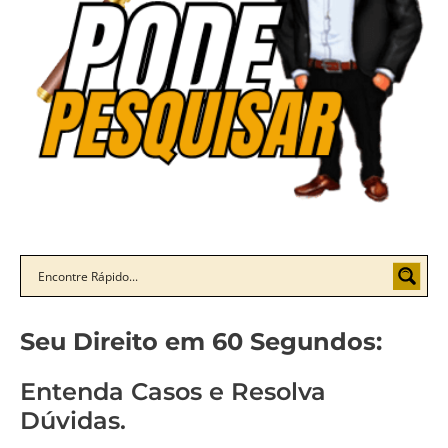
Seu Direito em 60 Segundos:
Entenda Casos e Resolva
Dúvidas.
Como não ser a
Você sabe como mudar
Como entender a
Um policial expulso
próxima vítima de um
de regime prisional?