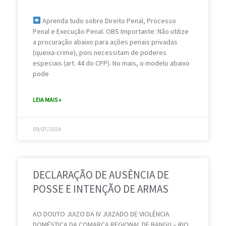
i
i
i
i
i
i
i
i
Aprenda tudo sobre Direito Penal, Processo
n
n
n
n
n
n
n
n
Penal e Execução Penal. OBS Importante: Não utilize
a
a
a
a
a
a
a
a
a procuração abaixo para ações penais privadas
(queixa-crime), pois necessitam de poderes
especiais (art. 44 do CPP). No mais, o modelo abaixo
pode
LEIA MAIS »
09/07/2024
DECLARAÇÃO DE AUSÊNCIA DE
POSSE E INTENÇÃO DE ARMAS
AO DOUTO JUIZO DA IV JUIZADO DE VIOLÊNCIA
DOMÉSTICA DA COMARCA REGIONAL DE BANGU – RIO