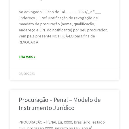
i
i
i
i
i
i
i
i
Ao advogado Fulano de Tal ………. OAB/_ n.º ___
n
n
n
n
n
n
n
n
Endereço … Ref: Notificação de revogação de
a
a
a
a
a
a
a
a
mandato de procuração (nome, qualificação,
endereço e CPF do notificante) por seu procurador,
vem pela presente NOTIFICÁ-LO para fins de
REVOGAR A
LEIA MAIS »
02/06/2023
Procuração – Penal – Modelo de
Instrumento Jurídico
PROCURAÇÃO – PENAL Eu, XXXX, brasileiro, estado
civil, profissão XXXX, inscrito no CPF sob nº