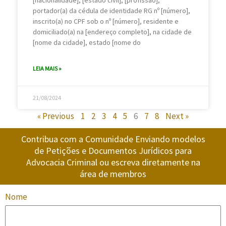
[nacionalidade], [estado civil], [profissão],
portador(a) da cédula de identidade RG nº [número],
inscrito(a) no CPF sob o nº [número], residente e
domiciliado(a) na [endereço completo], na cidade de
[nome da cidade], estado [nome do
LEIA MAIS »
21/08/2024
« Previous
1
2
3
4
5
6
7
8
Next »
Contribua com a Comunidade Enviando modelos
de Petições e Documentos Jurídicos para
Advocacia Criminal ou escreva diretamente na
área de membros
Nome