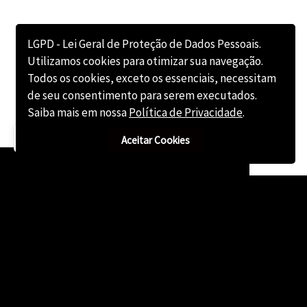
LGPD - Lei Geral de Proteção de Dados Pessoais.
Utilizamos cookies para otimizar sua navegação.
Todos os cookies, exceto os essenciais, necessitam
de seu consentimento para serem executados.
Saiba mais em nossa
Política de Privacidade
.
Consultar Advogado?
Aceitar Cookies
Facebook
Twitter
Instagram
Linkedin
Tik Tok
Telegram
Email
YouTube
Bluesky
Copyright © 2025 Ademilson Carvalho - OAB/RJ 237.836 - OAB/SP 530.211│