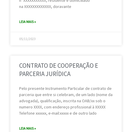
nº XXXXXXXXXXX, residente e domiciliado
na XXXXXXXXXXXXX, doravante
LEIA MAIS »
05/11/2023
CONTRATO DE COOPERAÇÃO E
PARCERIA JURÍDICA
Pelo presente Instrumento Particular de contrato de
parceria que entre si celebram, de um lado (nome da
advogada), qualificação, inscrita na OAB/xx sob o
numero XXXX, com endereço profissional à XXXXX
Telefone xxxxxx, e-mail:xxxxx e de outro lado
LEIA MAIS »