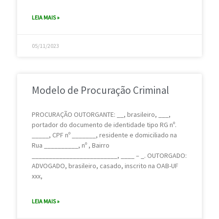
LEIA MAIS »
05/11/2023
Modelo de Procuração Criminal
PROCURAÇÃO OUTORGANTE: __, brasileiro, ___,
portador do documento de identidade tipo RG nº.
_____, CPF nº _______, residente e domiciliado na
Rua __________, nº , Bairro
_________________________, ____ – _. OUTORGADO:
ADVOGADO, brasileiro, casado, inscrito na OAB-UF
xxx,
LEIA MAIS »