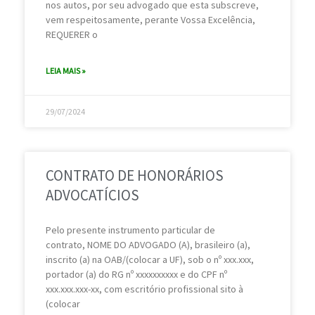
nos autos, por seu advogado que esta subscreve,
vem respeitosamente, perante Vossa Excelência,
REQUERER o
LEIA MAIS »
29/07/2024
CONTRATO DE HONORÁRIOS
ADVOCATÍCIOS
Pelo presente instrumento particular de
contrato, NOME DO ADVOGADO (A), brasileiro (a),
inscrito (a) na OAB/(colocar a UF), sob o nº xxx.xxx,
portador (a) do RG nº xxxxxxxxxx e do CPF nº
xxx.xxx.xxx-xx, com escritório profissional sito à
(colocar