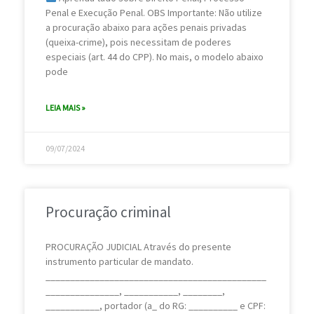
Penal e Execução Penal. OBS Importante: Não utilize
a procuração abaixo para ações penais privadas
(queixa-crime), pois necessitam de poderes
especiais (art. 44 do CPP). No mais, o modelo abaixo
pode
LEIA MAIS »
09/07/2024
Procuração criminal
PROCURAÇÃO JUDICIAL Através do presente
instrumento particular de mandato.
_____________________________________________
_______________, ___________, ________,
___________, portador (a_ do RG: __________ e CPF: