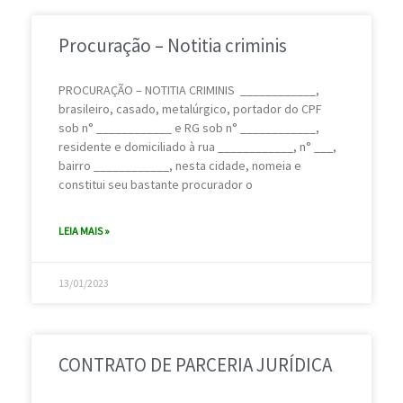
Procuração – Notitia criminis
PROCURAÇÃO – NOTITIA CRIMINIS ____________,
brasileiro, casado, metalúrgico, portador do CPF
sob n° ____________ e RG sob n° ____________,
residente e domiciliado à rua ____________, n° ___,
bairro ____________, nesta cidade, nomeia e
constitui seu bastante procurador o
LEIA MAIS »
13/01/2023
CONTRATO DE PARCERIA JURÍDICA