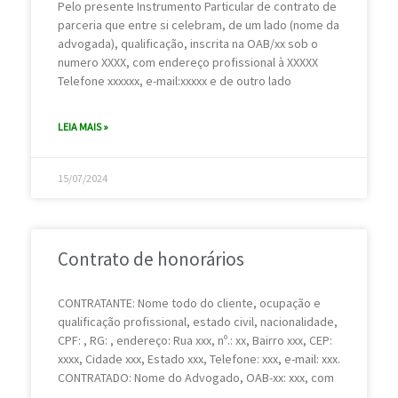
Pelo presente Instrumento Particular de contrato de
parceria que entre si celebram, de um lado (nome da
advogada), qualificação, inscrita na OAB/xx sob o
numero XXXX, com endereço profissional à XXXXX
Telefone xxxxxx, e-mail:xxxxx e de outro lado
LEIA MAIS »
15/07/2024
Contrato de honorários
CONTRATANTE: Nome todo do cliente, ocupação e
qualificação profissional, estado civil, nacionalidade,
CPF: , RG: , endereço: Rua xxx, nº.: xx, Bairro xxx, CEP:
xxxx, Cidade xxx, Estado xxx, Telefone: xxx, e-mail: xxx.
CONTRATADO: Nome do Advogado, OAB-xx: xxx, com