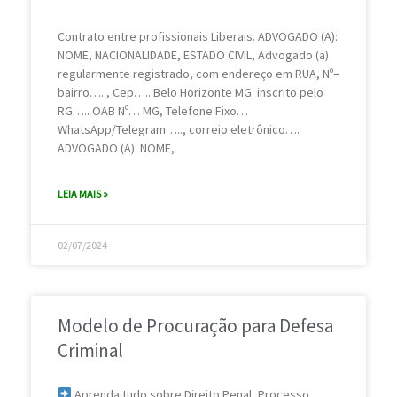
i
i
i
i
i
i
i
i
Contrato entre profissionais Liberais. ADVOGADO (A):
n
n
n
n
n
n
n
n
NOME, NACIONALIDADE, ESTADO CIVIL, Advogado (a)
a
a
a
a
a
a
a
a
regularmente registrado, com endereço em RUA, Nº–
bairro….., Cep….. Belo Horizonte MG. inscrito pelo
RG….. OAB Nº… MG, Telefone Fixo…
WhatsApp/Telegram….., correio eletrônico….
ADVOGADO (A): NOME,
LEIA MAIS »
02/07/2024
Modelo de Procuração para Defesa
Criminal
Aprenda tudo sobre Direito Penal, Processo