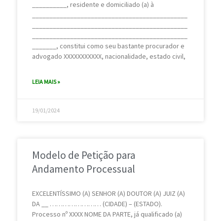
__________, residente e domiciliado (a) à
_____________________________________________
_____________________________________________
_____________________________________________
_______, constitui como seu bastante procurador e
advogado XXXXXXXXXXX, nacionalidade, estado civil,
LEIA MAIS »
19/01/2024
Modelo de Petição para
Andamento Processual
EXCELENTÍSSIMO (A) SENHOR (A) DOUTOR (A) JUIZ (A)
DA __ …………………… (CIDADE) – (ESTADO).
Processo nº XXXX NOME DA PARTE, já qualificado (a)