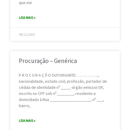
que me
LEIA MAIS »
08/11/2023
Procuração – Genérica
P R O C U R A Ç Ã O OUTORGANTE: ……………..,
nacionalidade, estado civil, profissão, portador de
cédula de identidade nº _____-órgão emissor/UF,
inscrito no CPF sob nº ________, residente e
domiciliado à Rua ____________________, nº ___,
bairro,
LEIA MAIS »