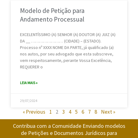
Modelo de Petição para
Andamento Processual
EXCELENTÍSSIMO (A) SENHOR (A) DOUTOR (A) JUIZ (A)
DA __ …………………… (CIDADE) – (ESTADO).
Processo nº XXXX NOME DA PARTE, já qualificado (a)
nos autos, por seu advogado que esta subscreve,
vem respeitosamente, perante Vossa Excelência,
REQUERER o
LEIA MAIS »
29/07/2024
« Previous
1
2
3
4
5
6
7
8
Next »
Contribua com a Comunidade Enviando modelos
de Petições e Documentos Jurídicos para