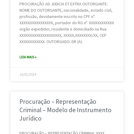
PROCURAÇÃO AD JUDICIA ET EXTRA OUTORGANTE:
i
i
i
i
i
i
i
i
NOME DO OUTORGANTE, nacionalidade, estado civil,
n
n
n
n
n
n
n
n
profissão, devidamente inscrito no CPF nº.
XXXXXXXXXXXXXXXX, portador do RG nº. XXXXXXXXXXXX
a
a
a
a
a
a
a
a
orgão expedidor, residente e domiciliado na Rua
XXXXXXXXXXXXXXXXXXXX, XXXXX,XXXXXXXX/XX, CEP
XXXXXXXXXXXX. OUTORGADO: DR (A).
LEIA MAIS »
16/02/2024
Procuração – Representação
Criminal – Modelo de Instrumento
Jurídico
PROCURAÇÃO – REPRESENTAÇÃO CRIMINAL XXXX,