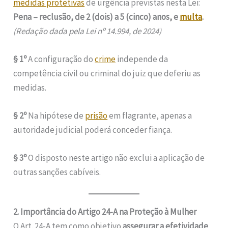
medidas protetivas
de urgência previstas nesta Lei:
Pena – reclusão, de 2 (dois) a 5 (cinco) anos, e
multa
.
(Redação dada pela Lei nº 14.994, de 2024)
§ 1º
A configuração do
crime
independe da
competência civil ou criminal do juiz que deferiu as
medidas.
§ 2º
Na hipótese de
prisão
em flagrante, apenas a
autoridade judicial poderá conceder fiança.
§ 3º
O disposto neste artigo não exclui a aplicação de
outras sanções cabíveis.
2. Importância do Artigo 24-A na Proteção à Mulher
O Art. 24-A tem como objetivo
assegurar a efetividade