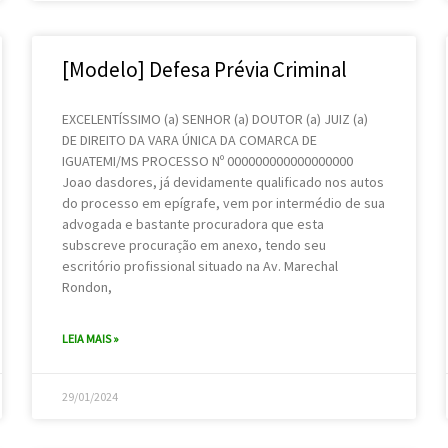
[Modelo] Defesa Prévia Criminal
EXCELENTÍSSIMO (a) SENHOR (a) DOUTOR (a) JUIZ (a)
DE DIREITO DA VARA ÚNICA DA COMARCA DE
IGUATEMI/MS PROCESSO Nº 000000000000000000
Joao dasdores, já devidamente qualificado nos autos
do processo em epígrafe, vem por intermédio de sua
advogada e bastante procuradora que esta
subscreve procuração em anexo, tendo seu
escritório profissional situado na Av. Marechal
Rondon,
LEIA MAIS »
29/01/2024