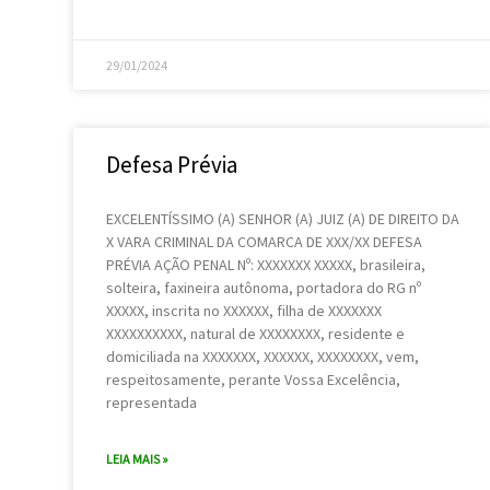
29/01/2024
Defesa Prévia
EXCELENTÍSSIMO (A) SENHOR (A) JUIZ (A) DE DIREITO DA
X VARA CRIMINAL DA COMARCA DE XXX/XX DEFESA
PRÉVIA AÇÃO PENAL Nº: XXXXXXX XXXXX, brasileira,
solteira, faxineira autônoma, portadora do RG nº
XXXXX, inscrita no XXXXXX, filha de XXXXXXX
XXXXXXXXXX, natural de XXXXXXXX, residente e
domiciliada na XXXXXXX, XXXXXX, XXXXXXXX, vem,
respeitosamente, perante Vossa Excelência,
representada
LEIA MAIS »