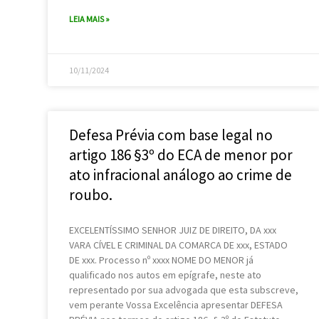
LEIA MAIS »
10/11/2024
Defesa Prévia com base legal no
artigo 186 §3º do ECA de menor por
ato infracional análogo ao crime de
roubo.
EXCELENTÍSSIMO SENHOR JUIZ DE DIREITO, DA xxx
VARA CÍVEL E CRIMINAL DA COMARCA DE xxx, ESTADO
DE xxx. Processo nº xxxx NOME DO MENOR já
qualificado nos autos em epígrafe, neste ato
representado por sua advogada que esta subscreve,
vem perante Vossa Excelência apresentar DEFESA