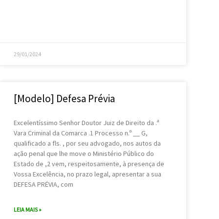
29/01/2024
[Modelo] Defesa Prévia
Excelentíssimo Senhor Doutor Juiz de Direito da .ª
Vara Criminal da Comarca .1 Processo n.º __ G,
qualificado a fls. , por seu advogado, nos autos da
ação penal que lhe move o Ministério Público do
Estado de ,2 vem, respeitosamente, à presença de
Vossa Excelência, no prazo legal, apresentar a sua
DEFESA PRÉVIA, com
LEIA MAIS »