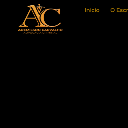
Ir
Inicio
O Escr
para
o
conteúdo