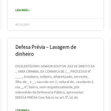
LEIA MAIS »
03/11/2024
Defesa Prévia – Lavagem de
dinheiro
EXCELENTÍSSIMO SENHOR DOUTOR JUIZ DE DIREITO DA
_ VARA CRIMINAL DA COMARCA DE /__ PROCESSO Nº
____, brasileiro, solteiro, alfabetizado, servente,
filho de _ e _-, nascido em //, natural de , residente à
rua _, nº, bairro, vem respeitosamente, por
intermédio da Defensoria Pública, apresentar:
DEFESA PRÉVIA Com fulcro no art. 5º, LV, da
LEIA MAIS »