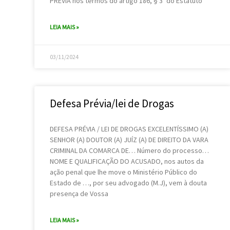
PRÉVIA nos termos do artigo 186, § 3º do Estatuto
LEIA MAIS »
03/11/2024
Defesa Prévia/lei de Drogas
DEFESA PRÉVIA / LEI DE DROGAS EXCELENTÍSSIMO (A)
SENHOR (A) DOUTOR (A) JUÍZ (A) DE DIREITO DA VARA
CRIMINAL DA COMARCA DE… Número do processo…
NOME E QUALIFICAÇÃO DO ACUSADO, nos autos da
ação penal que lhe move o Ministério Público do
Estado de …, por seu advogado (M.J), vem à douta
presença de Vossa
LEIA MAIS »