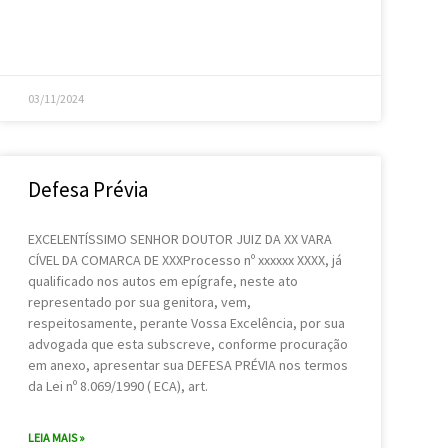
03/11/2024
Defesa Prévia
EXCELENTÍSSIMO SENHOR DOUTOR JUIZ DA XX VARA
CÍVEL DA COMARCA DE XXXProcesso nº xxxxxx XXXX, já
qualificado nos autos em epígrafe, neste ato
representado por sua genitora, vem,
respeitosamente, perante Vossa Excelência, por sua
advogada que esta subscreve, conforme procuração
em anexo, apresentar sua DEFESA PRÉVIA nos termos
da Lei nº 8.069/1990 ( ECA), art.
LEIA MAIS »