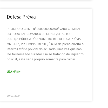
Defesa Prévia
PROCESSO CRIME Nº 0000000000 00ª VARA CRIMINAL
DO FORO TAL COMARCA DE CIDADE/UF AUTOR:
JUSTIÇA PÚBLICA RÉU: NOME DO RÉU DEFESA PRÉVIA
MM. JUIZ, PRELIMINARMENTE, É nulo de pleno direito o
interrogatório policial do acusado, uma vez que não
lhe foi nomeado curador. Em se tratando de inquérito
policial, este seria próprio somente para calcar
LEIA MAIS »
29/01/2024