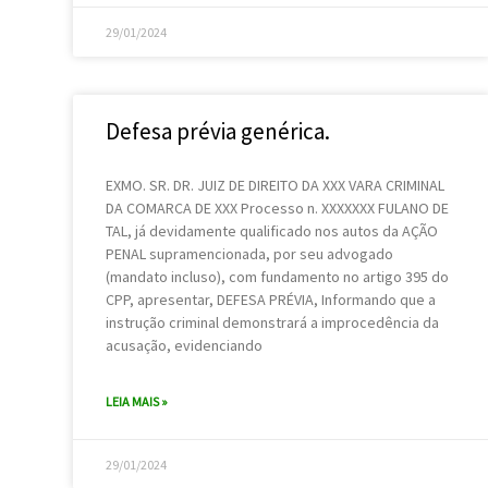
29/01/2024
Defesa prévia genérica.
EXMO. SR. DR. JUIZ DE DIREITO DA XXX VARA CRIMINAL
DA COMARCA DE XXX Processo n. XXXXXXX FULANO DE
TAL, já devidamente qualificado nos autos da AÇÃO
PENAL supramencionada, por seu advogado
(mandato incluso), com fundamento no artigo 395 do
CPP, apresentar, DEFESA PRÉVIA, Informando que a
instrução criminal demonstrará a improcedência da
acusação, evidenciando
LEIA MAIS »
29/01/2024