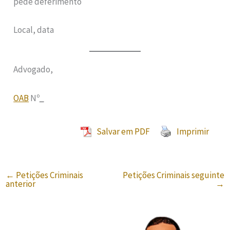
pede deferimento
Local, data
Advogado,
OAB
Nº
_
Salvar em PDF
Imprimir
←
Petições Criminais
Petições Criminais seguinte
anterior
→