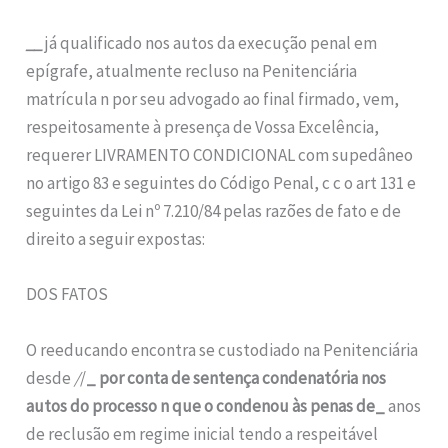
__
já qualificado nos autos da execução penal em
epígrafe, atualmente recluso na Penitenciária
matrícula n por seu advogado ao final firmado, vem,
respeitosamente à presença de Vossa Excelência,
requerer LIVRAMENTO CONDICIONAL com supedâneo
no artigo 83 e seguintes do Código Penal, c c o art 131 e
seguintes da Lei nº 7.210/84 pelas razões de fato e de
direito a seguir expostas:
DOS FATOS
O reeducando encontra se custodiado na Penitenciária
desde
/
/
_ por conta de sentença condenatória nos
autos do processo n que o condenou às penas de_
anos
de reclusão em regime inicial tendo a respeitável