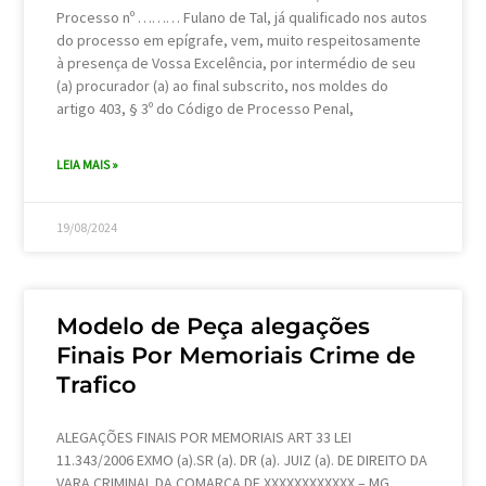
Processo nº ……… Fulano de Tal, já qualificado nos autos
do processo em epígrafe, vem, muito respeitosamente
à presença de Vossa Excelência, por intermédio de seu
(a) procurador (a) ao final subscrito, nos moldes do
artigo 403, § 3º do Código de Processo Penal,
LEIA MAIS »
19/08/2024
Modelo de Peça alegações
Finais Por Memoriais Crime de
Trafico
ALEGAÇÕES FINAIS POR MEMORIAIS ART 33 LEI
11.343/2006 EXMO (a).SR (a). DR (a). JUIZ (a). DE DIREITO DA
VARA CRIMINAL DA COMARCA DE XXXXXXXXXXXX – MG