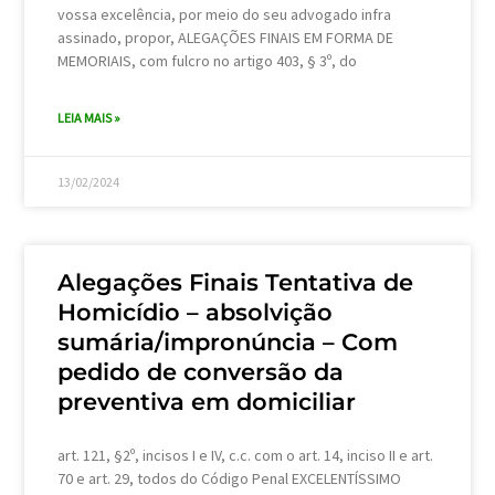
vossa excelência, por meio do seu advogado infra
assinado, propor, ALEGAÇÕES FINAIS EM FORMA DE
MEMORIAIS, com fulcro no artigo 403, § 3º, do
LEIA MAIS »
13/02/2024
Alegações Finais Tentativa de
Homicídio – absolvição
sumária/impronúncia – Com
pedido de conversão da
preventiva em domiciliar
art. 121, §2º, incisos I e IV, c.c. com o art. 14, inciso II e art.
70 e art. 29, todos do Código Penal EXCELENTÍSSIMO