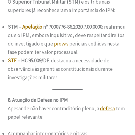
O
Superior Tribunal Militar (STM)
e os tribunais
superiores já reconheceram a importância do IPM:
STM –
Apelação
nº 7000776-86.2020.7.00.0000
: reafirmou
que o IPM, embora inquisitivo, deve respeitar direitos
do investigado e que
provas
periciais colhidas nesta
fase podem ter valor processual.
STF
– HC 95.009/DF
: destacou a necessidade de
observância às garantias constitucionais durante
investigações militares.
8. Atuação da Defesa no IPM
Apesar de não haver contraditório pleno, a
defesa
tem
papel relevante:
Acompanhar interrogatórios e oitivas.