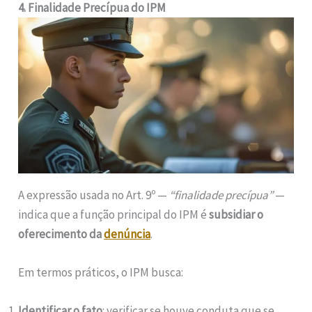
4. Finalidade Precípua do IPM
A expressão usada no Art. 9º —
“finalidade precípua”
—
indica que a função principal do IPM é
subsidiar o
oferecimento da
denúncia
.
Em termos práticos, o IPM busca:
Identificar o fato
: verificar se houve conduta que se