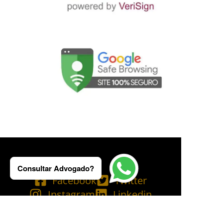
Consultar Advogado?
Facebook
Twitter
Instagram
Linkedin
Tik Tok
Telegram
Email
YouTube
Bluesky