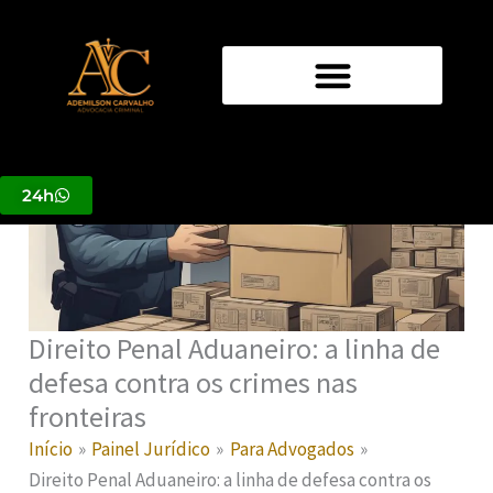
Ir
para
o
conteúdo
24h
Direito Penal Aduaneiro: a linha de
defesa contra os crimes nas
fronteiras
Início
Painel Jurídico
Para Advogados
Direito Penal Aduaneiro: a linha de defesa contra os