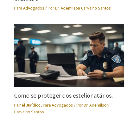
Para Advogados
/ Por
Dr. Ademilson Carvalho Santos
Como se proteger dos estelionatários.
Painel Jurídico
,
Para Advogados
/ Por
Dr. Ademilson
Carvalho Santos