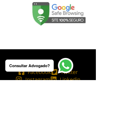
Consultar Advogado?
Facebook
Twitter
Instagram
Linkedin
Tik Tok
Telegram
Email
YouTube
Bluesky
Copyright © 2025 Ademilson Carvalho - OAB/RJ 237.836 - OAB/SP 530.211│
SIA - CNPJ de nº 54.099.763/0001-60