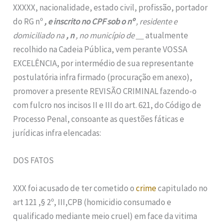
XXXXX, nacionalidade, estado civil, profissão, portador
do RG nº
, e inscrito no CPF sob o nº
, residente e
domiciliado na
, n
, no município de __
atualmente
recolhido na Cadeia Pública, vem perante VOSSA
EXCELÊNCIA, por intermédio de sua representante
postulatória infra firmado (procuração em anexo),
promover a presente REVISÃO CRIMINAL fazendo-o
com fulcro nos incisos II e III do art. 621, do Código de
Processo Penal, consoante as questões fáticas e
jurídicas infra elencadas:
DOS FATOS
XXX foi acusado de ter cometido o
crime
capitulado no
art 121 ,§ 2º, III,CPB (homicidio consumado e
qualificado mediante meio cruel) em face da vitima