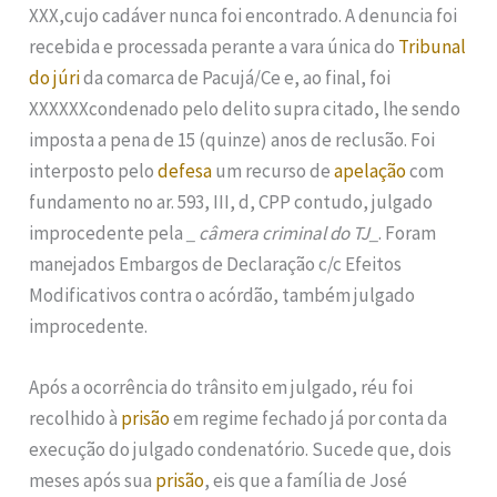
XXX,cujo cadáver nunca foi encontrado. A denuncia foi
recebida e processada perante a vara única do
Tribunal
do júri
da comarca de Pacujá/Ce e, ao final, foi
XXXXXXcondenado pelo delito supra citado, lhe sendo
imposta a pena de 15 (quinze) anos de reclusão. Foi
interposto pelo
defesa
um recurso de
apelação
com
fundamento no ar. 593, III, d, CPP contudo, julgado
improcedente pela
_ câmera criminal do TJ_
. Foram
manejados Embargos de Declaração c/c Efeitos
Modificativos contra o acórdão, também julgado
improcedente.
Após a ocorrência do trânsito em julgado, réu foi
recolhido à
prisão
em regime fechado já por conta da
execução do julgado condenatório. Sucede que, dois
meses após sua
prisão
, eis que a família de José