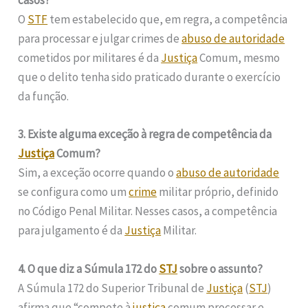
casos?
O
STF
tem estabelecido que, em regra, a competência
para processar e julgar crimes de
abuso de autoridade
cometidos por militares é da
Justiça
Comum, mesmo
que o delito tenha sido praticado durante o exercício
da função.
3. Existe alguma exceção à regra de competência da
Justiça
Comum?
Sim, a exceção ocorre quando o
abuso de autoridade
se configura como um
crime
militar próprio, definido
no Código Penal Militar. Nesses casos, a competência
para julgamento é da
Justiça
Militar.
4. O que diz a Súmula 172 do
STJ
sobre o assunto?
A Súmula 172 do Superior Tribunal de
Justiça
(
STJ
)
afirma que “compete à
justiça
comum processar e