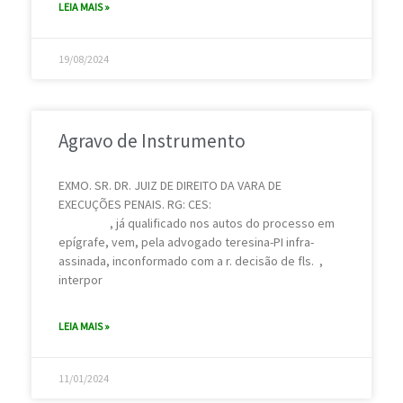
LEIA MAIS »
19/08/2024
Agravo de Instrumento
EXMO. SR. DR. JUIZ DE DIREITO DA VARA DE
EXECUÇÕES PENAIS. RG: CES:
, já qualificado nos autos do processo em
epígrafe, vem, pela advogado teresina-PI infra-
assinada, inconformado com a r. decisão de fls. ,
interpor
LEIA MAIS »
11/01/2024