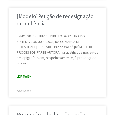
[Modelo]Petição de redesignação
de audiência
EXMO. SR. DR. JUIZ DE DIREITO DA Xª VARA DO
SISTEMA DOS JUIZADOS, DA COMARCA DE
[LOCALIDADE] – ESTADO. Processo nº: [NÚMERO DO
PROCESSO] [PARTE AUTORA], já qualificada nos autos
em epígrafe, vem, respeitosamente, à presença de
Vossa
LEIA MAIS »
06/12/2024
Prescrição – declaração, lesão