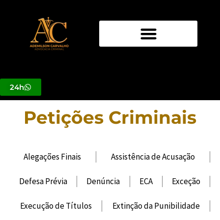
Ir
para
o
conteúdo
24h
Petições Criminais
Alegações Finais
Assistência de Acusação
Defesa Prévia
Denúncia
ECA
Exceção
Execução de Títulos
Extinção da Punibilidade