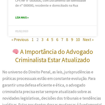
CPF/MF nº 0000000, com Documento de Identidade
de n° 000000, residente e domiciliado na Rua
LEIA MAIS »
05/02/2023
« Previous
1
2
3
4
5
6
7
8
9
10
Next »
A Importância do Advogado
Criminalista Estar Atualizado
No universo do Direito Penal, as leis, jurisprudências e
práticas processuais estão em constante evolução. Para
garantir uma defesa eficiente e ética, o advogado
criminalista precisa estar sempre atualizado sobre as
novidades legislativas, decisões dos tribunais e tendências
jurídicas. Estar por dentro dessas mudanças é fundamental