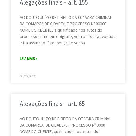
Alegações finais – art. 155
á
á
á
á
á
á
á
á
á
á
g
g
g
g
g
g
g
g
g
g
AO DOUTO JUÍZO DE DIREITO DA 00° VARA CRIMINAL
i
i
i
i
i
i
i
i
i
i
DA COMARCA DE CIDADE/UF PROCESSO Nº 00000
n
n
n
n
n
n
n
n
n
n
NOME DO CLIENTE, já qualificado nos autos do
processo crime em epígrafe, vem por ser advogado
a
a
a
a
a
a
a
a
a
a
infra assinado, à presença de Vossa
LEIA MAIS »
05/02/2023
Alegações finais – art. 65
AO DOUTO JUÍZO DE DIREITO DA 00º VARA CRIMINAL
DA COMARCA DE CIDADE/UF PROCESSO Nº 0000
NOME DO CLIENTE, qualificado nos autos do