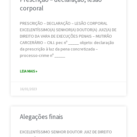
corporal
PRESCRIÇÃO – DECLARAÇÃO – LESÃO CORPORAL
EXCELENTÍSSIMO(A) SENHOR(A) DOUTOR(A) JUIZ(A) DE
DIREITO DA VARA DE EXECUÇÕES PENAIS – MUTIRÃO
CARCERÁRIO – CNJ. pec nº _____ objeto: declaração
da prescrição à luz da pena concretizada –
processo-crime nº _____
LEIA MAIS »
16/01/2023
Alegações finais
EXCELENTÍSSIMO SENHOR DOUTOR JUIZ DE DIREITO