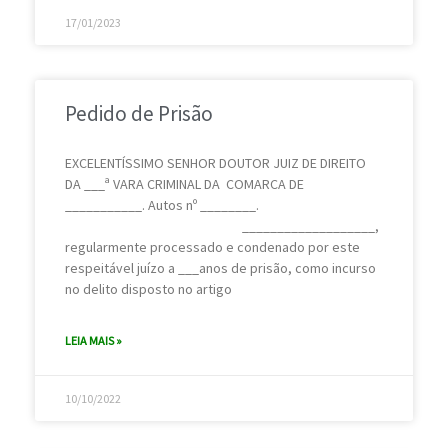
17/01/2023
Pedido de Prisão
EXCELENTÍSSIMO SENHOR DOUTOR JUIZ DE DIREITO
DA ___ª VARA CRIMINAL DA COMARCA DE
___________. Autos nº ________.
___________________,
regularmente processado e condenado por este
respeitável juízo a ___anos de prisão, como incurso
no delito disposto no artigo
LEIA MAIS »
10/10/2022