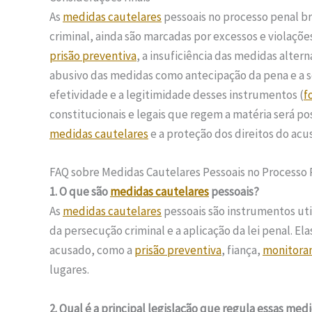
As
medidas cautelares
pessoais no processo penal br
criminal, ainda são marcadas por excessos e violaçõe
prisão preventiva
, a insuficiência das medidas alter
abusivo das medidas como antecipação da pena e a s
efetividade e a legitimidade desses instrumentos (
f
constitucionais e legais que regem a matéria será po
medidas cautelares
e a proteção dos direitos do acu
FAQ sobre Medidas Cautelares Pessoais no Processo P
1. O que são
medidas cautelares
pessoais?
As
medidas cautelares
pessoais são instrumentos util
da persecução criminal e a aplicação da lei penal. E
acusado, como a
prisão preventiva
, fiança,
monitora
lugares.
2. Qual é a principal legislação que regula essas med