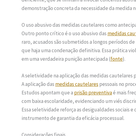
demonstração concreta da necessidade da medida no
O uso abusivo das medidas cautelares como antecip
Outro ponto crítico é o uso abusivo das
medidas cau
raro, acusados são submetidos a longos períodos de
que haja uma condenação definitiva. Essa prática vio
em uma verdadeira punição antecipada (
fonte
).
A seletividade na aplicação das medidas cautelares 
A aplicação das
medidas cautelares
pessoais no proc
Estudos apontam que a
prisão preventiva
é mais fre
com baixa escolaridade, evidenciando um viés discr
Essa seletividade reforça as desigualdades sociais 
instrumento de garantia da eficácia processual.
Considerações finais