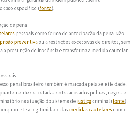
 caso específico (
fonte
).
ação da pena
telares
pessoais como forma de antecipação da pena. Não
prisão preventiva
ou a restrições excessivas de direitos, sem
la a presunção de inocência e transforma a medida cautelar
pessoais
esso penal brasileiro também é marcada pela seletividade.
quentemente decretada contra acusados pobres, negros e
iminatório na atuação do sistema de
justiça
criminal (
fonte
).
e compromete a legitimidade das
medidas cautelares
como