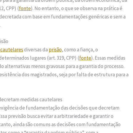
 para a garantia da ordem pública, da ordem econômica, da
12, CPP) (
fonte
). No entanto, o que se observa na prática é
 decretada com base em fundamentações genéricas e sem a
.
isão
cautelares
diversas da
prisão
, como a fiança, o
determinados lugares (art. 319, CPP) (
fonte
). Essas medidas
do alternativas menos gravosas para a garantia do processo.
resistência dos magistrados, seja por falta de estrutura para a
decretam medidas cautelares
 a exigência de fundamentação das decisões que decretam
 Essa previsão busca evitar a arbitrariedade e garantir o
ntanto, ainda são comuns as decisões com fundamentação
atos como a “garantia da ordem pública”, sem a