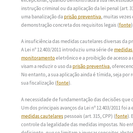
excepcional, quando demonstrada a sua necessidade
instrução criminal ou da aplicação da lei penal (art. 3
uma banalização da
prisão preventiva
, muitas vezes
demonstração concreta dos requisitos legais (
fonte
)
A insuficiência das medidas cautelares diversas da pr
A Lei nº 12.403/2011 introduziu uma série de
medidas 
monitoramento
eletrônico e a proibição de acesso a 
visam a reduzir o uso da
prisão preventiva
, oferecen
No entanto, a sua aplicação ainda é tímida, seja por 
sua fiscalização (
fonte
).
A necessidade de fundamentação das decisões que 
Um dos principais avanços da Lei nº 12.403/2011 foi
medidas cautelares
pessoais (art. 315, CPP) (
fonte
).
controle da legalidade das medidas impostas. No e
deficiente, que se limitam a invocar conceitos abstr