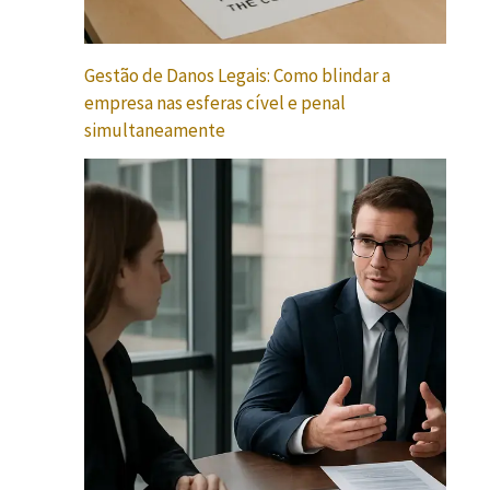
Gestão de Danos Legais: Como blindar a
empresa nas esferas cível e penal
simultaneamente