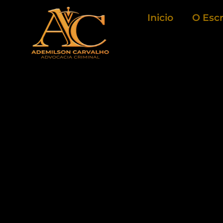
Ir
Inicio
O Escr
para
o
conteúdo