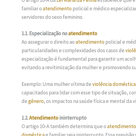
O artigo 10-A da
Lei Maria da Penha
estabelece que é 
familiar o
atendimento
policial e médico especializa
servidores do sexo feminino.
1.1. Especialização no
atendimento
Ao assegurar o direito ao
atendimento
policial e méd
particularidades e complexidades dos casos de
viol
especialização é fundamental para garantir um aco
evitando a revitimização da mulher e promovendo s
Exemplo: Uma mulher vítima de
violência doméstica
capacitados para lidar com esse tipo de situação, c
de
gênero
, os impactos na saúde física e mental da 
1.2.
Atendimento
ininterrupto
O artigo 10-A também determina que o
atendimento
doméstica
e familiar seja ininterrupto. Essa previsão