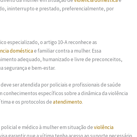
direito da mulher em situação de
violência doméstica
e
do, ininterrupto e prestado, preferencialmente, por
ico especializado, o artigo 10-A reconhece as
ência doméstica
e familiar contra a mulher. Essa
lhimento adequado, humanizado e livre de preconceitos,
ua segurança e bem-estar.
deve ser atendida por policiais e profissionais de saúde
om conhecimentos específicos sobre a dinâmica da violência
vítima e os protocolos de
atendimento
.
policial e médico à mulher em situação de
violência
 visa garantir que a vítima tenha acesso ao suporte necessário