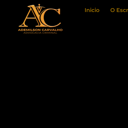
Ir
Inicio
O Escr
para
o
conteúdo