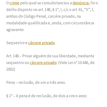
O
crime
pelo qual se consubstanciou a
denúncia
, foi o
delito disposto no art. 148, § 1º, I, c/c o art. 61, “II”, f,
ambos do Código Penal, carcére privado, na
modalidade qualificada e, ainda, com circunstância
agravante:
Seqüestro e
cárcere privado
Art. 148 – Privar alguém de sua liberdade, mediante
seqüestro ou
cárcere privado
: (Vide Lei nº 10.446, de
2002)
Pena – reclusão, de um a três anos.
§ 1º – A pena é de reclusão, de dois a cinco anos: