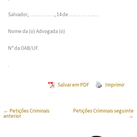
Salvador, ……………, 14 de ………………
Nome da (o) Advogada (o)
Nº da OAB/UF.
.
Salvar em PDF
Imprimir
←
Petições Criminais
Petições Criminais seguinte
anterior
→