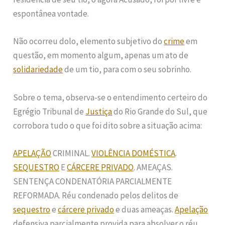
espontânea vontade.
Não ocorreu dolo, elemento subjetivo do
crime
em
questão, em momento algum, apenas um ato de
solidariedade
de um tio, para com o seu sobrinho.
Sobre o tema, observa-se o entendimento certeiro do
Egrégio Tribunal de
Justiça
do Rio Grande do Sul, que
corrobora tudo o que foi dito sobre a situação acima:
APELAÇÃO
CRIMINAL.
VIOLÊNCIA DOMÉSTICA
.
SEQUESTRO
E
CÁRCERE PRIVADO
. AMEAÇAS.
SENTENÇA CONDENATÓRIA PARCIALMENTE
REFORMADA. Réu condenado pelos delitos de
sequestro
e
cárcere privado
e duas ameaças.
Apelação
defensiva parcialmente provida para absolver o réu