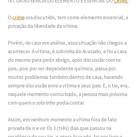
IV.I. DA AUSÊNCIA DO ELEMENTO ESSENCIAL DO
CRIME
:
O
crime
ora discutido, tem como elemento essencial, a
privação da liberdade da vítima.
Porém, no caso em análise, essa situação não chegou a
acontecer. A vítima, é sobrinha do Acusado, e foi a casa
do mesmo para pedir abrigo, após discussão com os
pais, pois por ser dependente químico, passa por
muitos problemas também dentro de casa, havendo
sempre discussão enre a vítima e seus pais. E, o tio, era,
naquele momento conturbado, a pessoa mais próxima
com quem o sobrinho podia contar.
Assim, em nenhum momento a vítima fora de fato
privada de ir e vir. Os 3 (três) dias que passou na
residência de seu tio, o agora Acusado, foi por livre e