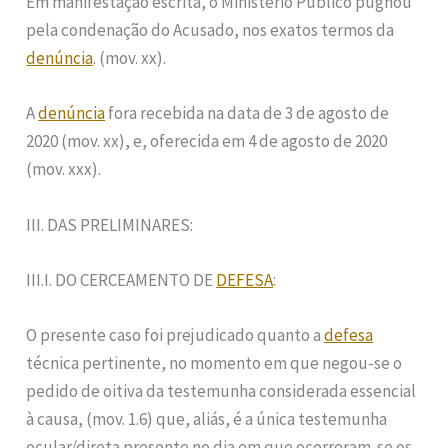
Em manifestação escrita, o Ministério Público pugnou
pela condenação do Acusado, nos exatos termos da
denúncia
. (mov. xx).
A
denúncia
fora recebida na data de 3 de agosto de
2020 (mov. xx), e, oferecida em 4 de agosto de 2020
(mov. xxx).
III. DAS PRELIMINARES:
III.I. DO CERCEAMENTO DE
DEFESA
:
O presente caso foi prejudicado quanto a
defesa
técnica pertinente, no momento em que negou-se o
pedido de oitiva da testemunha considerada essencial
à causa, (mov. 1.6) que, aliás, é a única testemunha
ocular/direta presente no dia em que ocorreram-se os