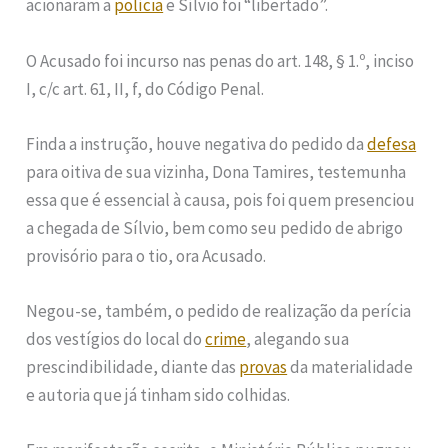
acionaram a
polícia
e Sílvio foi “libertado”.
O Acusado foi incurso nas penas do art. 148, § 1.º, inciso
I, c/c art. 61, II, f, do Código Penal.
Finda a instrução, houve negativa do pedido da
defesa
para oitiva de sua vizinha, Dona Tamires, testemunha
essa que é essencial à causa, pois foi quem presenciou
a chegada de Sílvio, bem como seu pedido de abrigo
provisório para o tio, ora Acusado.
Negou-se, também, o pedido de realização da perícia
dos vestígios do local do
crime
, alegando sua
prescindibilidade, diante das
provas
da materialidade
e autoria que já tinham sido colhidas.