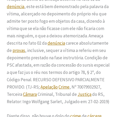
denúncia
, este está bem demonstrado pela palavra da
vítima, alicerçado no depoimento do próprio réu que
admite ter posto fogo em objetos da casa, dizendo à
vítima que se ela não ficasse com ele não ficaria com
mais ninguém, o que a deixou atemorizada. Ameaça
descrita no fato 02 da
denúncia
carece absolutamente
de
provas
, inclusive, sequer a vítima a referiu em seu
depoimento prestado na fase instrutória. Condição de
PSC afastada, em razão da concessão do sursis especial
a que faz jus o réu nos termos do artigo 78, § 2º, do
Código Penal. RECURSO DEFENSIVO PARCIALMENTE
PROVIDO. (TJ-RS;
Apelação
Crime
, Nº 70079932927,
Terceira
Câmara
Criminal, Tribunal de
Justiça
do RS,
Relator: Ingo Wolfgang Sarlet, Julgado em: 27-02-2019)
Diante disso, não houve o dolo do
crime
de
cárcere