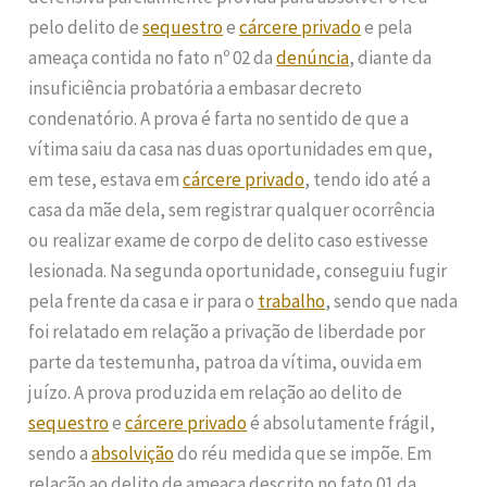
pelo delito de
sequestro
e
cárcere privado
e pela
ameaça contida no fato nº 02 da
denúncia
, diante da
insuficiência probatória a embasar decreto
condenatório. A prova é farta no sentido de que a
vítima saiu da casa nas duas oportunidades em que,
em tese, estava em
cárcere privado
, tendo ido até a
casa da mãe dela, sem registrar qualquer ocorrência
ou realizar exame de corpo de delito caso estivesse
lesionada. Na segunda oportunidade, conseguiu fugir
pela frente da casa e ir para o
trabalho
, sendo que nada
foi relatado em relação a privação de liberdade por
parte da testemunha, patroa da vítima, ouvida em
juízo. A prova produzida em relação ao delito de
sequestro
e
cárcere privado
é absolutamente frágil,
sendo a
absolvição
do réu medida que se impõe. Em
relação ao delito de ameaça descrito no fato 01 da