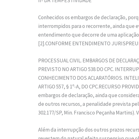
II- DA TEMPESTIVIDADE
Conhecidos os embargos de declaração, porq
interrompidos para o recorrente, ainda que 
entendimento que decorre de uma aplicação a
[2].CONFORME ENTENDIMENTO JURISPREU
PROCESSUAL CIVIL. EMBARGOS DE DECLARA
PREVISTO NO ARTIGO 538 DO CPC. INTER
CONHECIMENTO DOS ACLARATÓRIOS. INTELIG
ARTIGO 557, § 1º-A, DO CPC.RECURSO PROVIDO.”
embargos de declaração, ainda que considera
de outros recursos, a penalidade prevista pel
302.177/SP, Min. Francisco Peçanha Martins). Vi
Além da interrupção dos outros prazos recur
revestem do natural efeito suspensivo que 