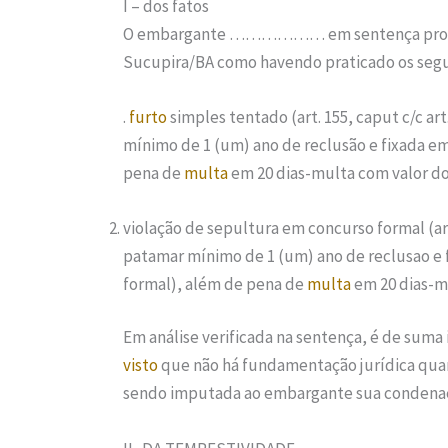
I – dos fatos
O embargante ……………… em sentença prolatad
Sucupira/BA como havendo praticado os segu
.
furto
simples tentado (art. 155, caput c/c ar
mínimo de 1 (um) ano de reclusão e fixada em
pena de
multa
em 20 dias-multa com valor do
violação de sepultura em concurso formal (art
patamar mínimo de 1 (um) ano de reclusao e 
formal), além de pena de
multa
em 20 dias-m
Em análise verificada na sentença, é de suma
visto
que não há fundamentação jurídica quant
sendo imputada ao embargante sua condena