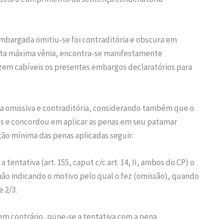
embargada omitiu-se foi contraditória e obscura em
 data máxima vênia, encontra-se manifestamente
fazem cabíveis os presentes embargos declaratórios para
rma omissiva e contraditória, considerando também que o
as e concordou em aplicar as penas em seu patamar
ão mínima das penas aplicadas seguir:
tentativa (art. 155, caput c/c art. 14, II, ambos do CP) o
não indicando o motivo pelo qual o fez (omissão), quando
e 2/3.
 em contrário, pune-se a tentativa com a pena