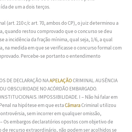
da de um a dois terços.
 (art. 210 c/c art. 70, ambos do CP), o juiz determinou a
gida, quando restou comprovado que o concurso se deu
 a incidência da fração mínima, qual seja, 1/6, a qual
a, na medida em que se verificasse o concurso formal com
comprovado. Percebe-se portanto o entendimento
GOS DE DECLARAÇÃO NA
APELAÇÃO
CRIMINAL. AUSÊNCIA
 OU OBSCURIDADE NO ACÓRDÃO EMBARGADO.
ITUCIONAIS. IMPOSSIBILIDADE. I – Não há falar em
 Penal na hipótese em que esta
Câmara
Criminal utilizou
controvérsia, sem incorrer em qualquer omissão,
 – Os embargos declaratórios opostos com objetivo de
 de recurso extraordinário, não podem ser acolhidos se