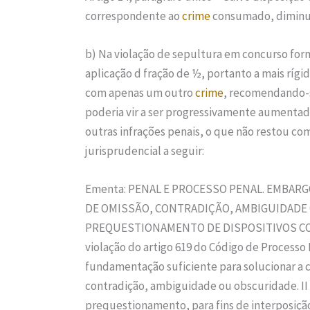
correspondente ao
crime
consumado, diminuí
b) Na violação de sepultura em concurso formal
aplicação d fração de ½, portanto a mais rí
com apenas um outro
crime
, recomendando-se
poderia vir a ser progressivamente aumentad
outras infrações penais, o que não restou 
jurisprudencial a seguir:
Ementa: PENAL E PROCESSO PENAL. EMBAR
DE OMISSÃO, CONTRADIÇÃO, AMBIGUIDADE
PREQUESTIONAMENTO DE DISPOSITIVOS CONST
violação do artigo 619 do Código de Processo
fundamentação suficiente para solucionar a 
contradição, ambiguidade ou obscuridade. II
prequestionamento, para fins de interposição