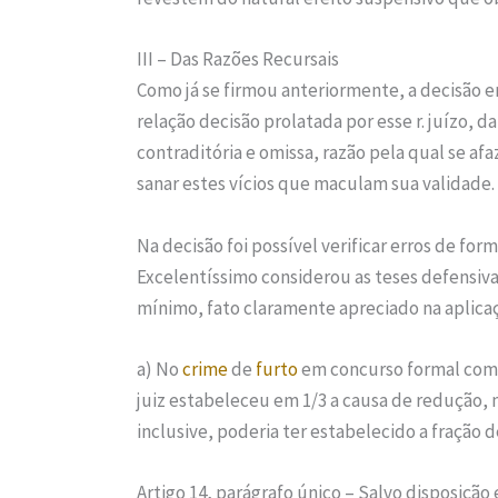
III – Das Razões Recursais
Como já se firmou anteriormente, a decisão 
relação decisão prolatada por esse r. juízo,
contraditória e omissa, razão pela qual se a
sanar estes vícios que maculam sua validade.
Na decisão foi possível verificar erros de fo
Excelentíssimo considerou as teses defensiv
mínimo, fato claramente apreciado na aplicaç
a) No
crime
de
furto
em concurso formal com a 
juiz estabeleceu em 1/3 a causa de redução, 
inclusive, poderia ter estabelecido a fração d
Artigo 14, parágrafo único – Salvo disposição