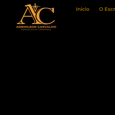
Ir
Inicio
O Escr
para
o
conteúdo