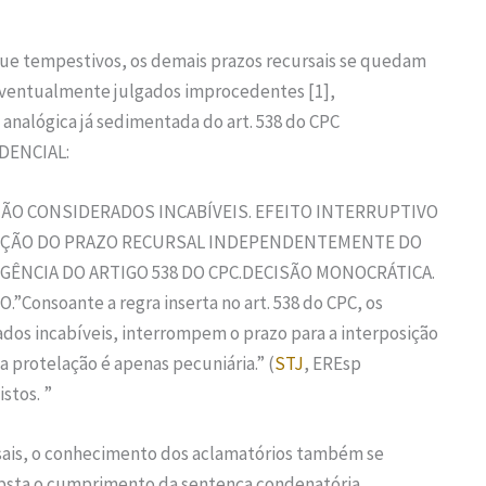
ue tempestivos, os demais prazos recursais se quedam
eventualmente julgados improcedentes [1],
nalógica já sedimentada do art. 538 do CPC
DENCIAL:
ÇÃO CONSIDERADOS INCABÍVEIS. EFEITO INTERRUPTIVO
RUPÇÃO DO PRAZO RECURSAL INDEPENDENTEMENTE DO
ÊNCIA DO ARTIGO 538 DO CPC.DECISÃO MONOCRÁTICA.
Consoante a regra inserta no art. 538 do CPC, os
dos incabíveis, interrompem o prazo para a interposição
a protelação é apenas pecuniária.” (
STJ
, EREsp
stos. ”
sais, o conhecimento dos aclamatórios também se
obsta o cumprimento da sentença condenatória.