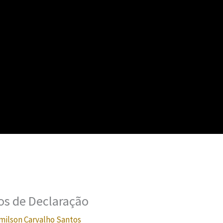
s de Declaração
milson Carvalho Santos