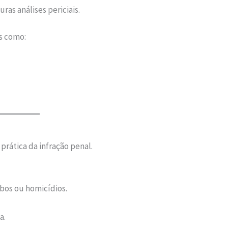
ras análises periciais.
s como:
prática da infração penal.
os ou homicídios.
a.