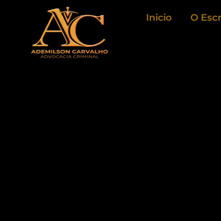
Ir
Inicio
O Escr
para
o
conteúdo