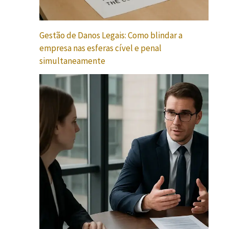
Gestão de Danos Legais: Como blindar a
empresa nas esferas cível e penal
simultaneamente