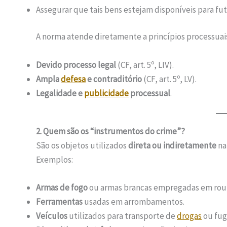
Assegurar que tais bens estejam disponíveis para futu
A norma atende diretamente a princípios processuai
Devido processo legal
(CF, art. 5º, LIV).
Ampla
defesa
e contraditório
(CF, art. 5º, LV).
Legalidade e
publicidade
processual
.
2. Quem são os “instrumentos do crime”?
São os objetos utilizados
direta ou indiretamente
na 
Exemplos:
Armas de fogo
ou armas brancas empregadas em roub
Ferramentas
usadas em arrombamentos.
Veículos
utilizados para transporte de
drogas
ou fug