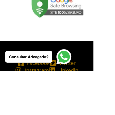
Consultar Advogado?
Facebook
Twitter
Instagram
Linkedin
Tik Tok
Telegram
Email
YouTube
Bluesky
Copyright © 2025 Ademilson Carvalho - OAB/RJ 237.836 - OAB/SP 530.211│
SIA - CNPJ de nº 54.099.763/0001-60