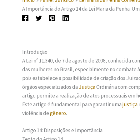
Início
Painel Jurídico
Lei Maria da Penha Comen
A Importância do Artigo 14 da Lei Maria da Penha: Um
Introdução
A Lei nº 11.340, de 7 de agosto de 2006, conhecida c
das mulheres no Brasil, especialmente no combate 
pois estabelece a possibilidade de criação dos Juiz
órgãos especializados da
Justiça
Ordinária com compe
artigo permite a realização de atos processuais em h
Este artigo é fundamental para garantir uma
justiça
m
violência de
gênero
.
Artigo 14: Disposições e Importância
Texto do Artigo 14