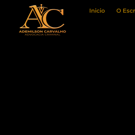
Ir
Inicio
O Escr
para
o
conteúdo