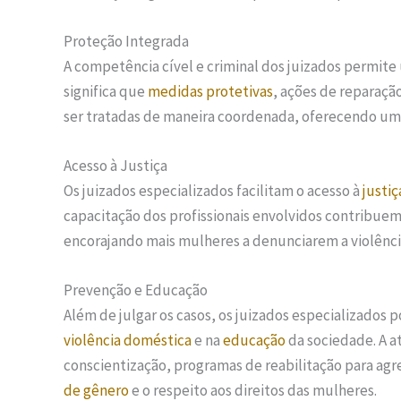
Proteção Integrada
A competência cível e criminal dos juizados permite
significa que
medidas protetivas
, ações de reparaçã
ser tratadas de maneira coordenada, oferecendo uma
Acesso à Justiça
Os juizados especializados facilitam o acesso à
justiç
capacitação dos profissionais envolvidos contribue
encorajando mais mulheres a denunciarem a violênc
Prevenção e Educação
Além de julgar os casos, os juizados especializad
violência doméstica
e na
educação
da sociedade. A a
conscientização, programas de reabilitação para agr
de gênero
e o respeito aos direitos das mulheres.