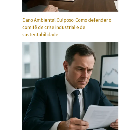
Dano Ambiental Culposo: Como defender o
comitê de crise industrial e de
sustentabilidade