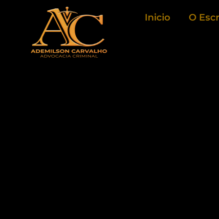
Ir
Inicio
O Escr
para
o
conteúdo