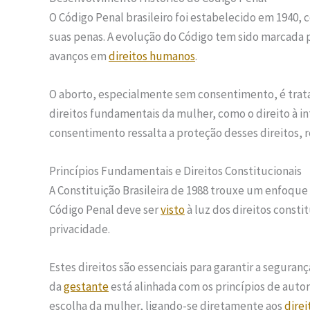
O Código Penal brasileiro foi estabelecido em 1940, 
suas penas. A evolução do Código tem sido marcada p
avanços em
direitos humanos
.
O aborto, especialmente sem consentimento, é trata
direitos fundamentais da mulher, como o direito à in
consentimento ressalta a proteção desses direitos, r
Princípios Fundamentais e Direitos Constitucionais
A Constituição Brasileira de 1988 trouxe um enfoque 
Código Penal deve ser
visto
à luz dos direitos constit
privacidade.
Estes direitos são essenciais para garantir a segura
da
gestante
está alinhada com os princípios de auto
escolha da mulher, ligando-se diretamente aos
dire