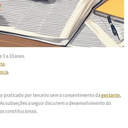
3 a 10 anos.
nte
.
ncia
.
o praticado por terceiro sem o consentimento da
gestante
,
. As subseções a seguir discutem o desenvolvimento do
os constitucionais.