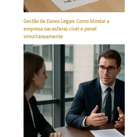
Gestão de Danos Legais: Como blindar a
empresa nas esferas cível e penal
simultaneamente