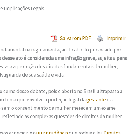
 e Implicações Legais
Salvar em PDF
Imprimir
 fundamental na regulamentação do aborto provocado por
a desse ato é considerada uma infração grave, sujeita a pena
destaca a proteção dos direitos fundamentais da mulher,
lvaguarda de sua saúde e vida.
 cerne desse debate, pois o aborto no Brasil ultrapassa a
um tema que envolve a proteção legal da
gestante
e a
orto sem o consentimento da mulher merecem um exame
, refletindo as complexas questões de direitos da mulher.
asos especiais e a
jurisprudência
que rodeia a lei.
Direitos