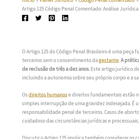
Início
Painel Jurídico
Código Penal Comentado
Artigo 125 Código Penal Comentado: Análise Jurídica
O Artigo 125 do Código Penal Brasileiro é uma peça
terceiros sem o consentimento da
gestante
.
A prátic
de reclusão de três a dez anos.
Este artigo jurídico 
incluindo a autonomia sobre seu próprio corpo e a sa
Os
direitos humanos
e direitos fundamentais estão no
simples interrupção de uma gravidez indesejada. É 
responsabilidade penal de terceiros. Casos de ab
cuidadoso das circunstâncias jurídicas e processuais
Discutir o Artigo 125 implica também considerar os c