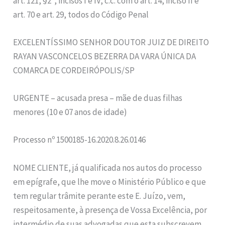
art. 121, §2º, incisos I e IV, c.c. com o art. 14, inciso II e
art. 70 e art. 29, todos do Código Penal
EXCELENTÍSSIMO SENHOR DOUTOR JUIZ DE DIREITO
RAYAN VASCONCELOS BEZERRA DA VARA ÚNICA DA
COMARCA DE CORDEIRÓPOLIS/SP
URGENTE – acusada presa – mãe de duas filhas
menores (10 e 07 anos de idade)
Processo nº 1500185-16.2020.8.26.0146
NOME CLIENTE, já qualificada nos autos do processo
em epígrafe, que lhe move o Ministério Público e que
tem regular trâmite perante este E. Juízo, vem,
respeitosamente, à presença de Vossa Excelência, por
intermédio de suas advogadas que esta subscrevem,