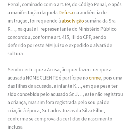
Penal, cominado com o art. 69, do Código Penal, e após
a manifestação daquela
Defesa
na audiência de
instrução, foi requerido à
absolvição
sumária da Sra.
R…, na qual a I. representante do Ministério Público
concordou, conforme art. 415, III do CPP, sendo
deferido por este MM juízo e expedido o alvará de
soltura.
Sendo certo que a Acusação quer fazer crer que a
acusada NOME CLIENTE é partícipe no
crime
, pois uma
das filhas da acusada, a infante K…, em que pese ter
sido concebida pelo acusado Sr. J…, este não registrou
a criança, mas sim fora registrada pelo seu pai de
criação à época, Sr. Carlos Jozias da Silva Filho,
conforme se comprova da certidão de nascimento
inclusa.