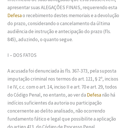
apresentar suas ALEGAÇÕES FINAIS, requerendo esta
Defesa
o recebimento destes memoriais e a devolução
do prazo, considerando o cancelamento da última
audiência de instrução e antecipação do prazo (fls.
845), aduzindo, o quanto segue.
I – DOS FATOS
A acusada foi denunciada às fls. 367-373, pela suposta
imputação criminal nos termos do art. 121, § 2º, incisos
I e IV, c.c. com o art. 14, inciso II e art. 70 e art. 29, todos
do Código Penal, no entanto, ao ver da
Defesa
não há
indícios suficientes da autoria ou participação
concernente ao delito analisado, não ocorrendo
fundamento fático e legal que possibilite a aplicação
do artigo 413, do Código de Processo Penal.