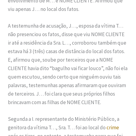
envolvimento de M… e NOME CLIENTE . Afirmou que
viu apenas J… no local dos fatos.
A testemunha de acusação, J…, esposa da vítima T…
não presenciou os fatos, disse que viu NOME CLIENTE
ir até a residência da Sra. L…, corroborou também que
estava há 3 (três) casas de distância do local dos fatos.
E, afirmou que, soube por terceiros que a NOME
CLIENTE havia dito “bagulho vai ficar louco”, não foi ela
quem escutou, sendo certo que ninguém ouviu tais
palavras, testemunhas apenas afirmaram que ouviram
de terceiros. J… foi clara que seus próprios filhos
brincavam com as filhas de NOME CLIENTE.
Segunda a I. representante do Ministério Público, a
genitora da vítima T…, Sra. T… foi ao local do
crime