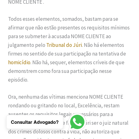
NOME CLIENTE .
Todos esses elementos, somados, bastam para se
afirmar que não estão presentes os requisitos mínimos
para se submeter à acusada NOME CLIENTE ao
julgamento pelo
Tribunal do Júri
. Não há elementos
firmes no sentido de sua participação na tentativa de
homicídio
. Não há, sequer, elementos críveis de que
demonstrem como fora sua participação nesse
episódio.
Ora, nenhuma das vítimas menciona NOME CLIENTE
rondando ou gritando no local, Excelência, restam
ausentes os requisitos legais necessários para a
Consultar Advogado?
admissão da acusação, de fato, o Júri ser o juiz natural
dos crimes dolosos contra a vida, não autoriza que