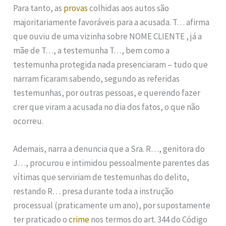
Para tanto, as
provas
colhidas aos autos são
majoritariamente favoráveis para a acusada. T… afirma
que ouviu de uma vizinha sobre NOME CLIENTE , já a
mãe de T…, a testemunha T…, bem como a
testemunha protegida nada presenciaram – tudo que
narram ficaram sabendo, segundo as referidas
testemunhas, por outras pessoas, e querendo fazer
crer que viram a acusada no dia dos fatos, o que não
ocorreu.
Ademais, narra a denuncia que a Sra. R…, genitora do
J…, procurou e intimidou pessoalmente parentes das
vítimas que serviriam de testemunhas do delito,
restando R… presa durante toda a instrução
processual (praticamente um ano), por supostamente
ter praticado o
crime
nos termos do art. 344 do Código