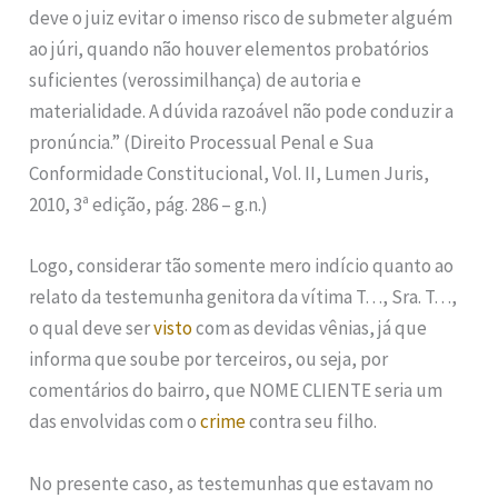
deve o juiz evitar o imenso risco de submeter alguém
ao júri, quando não houver elementos probatórios
suficientes (verossimilhança) de autoria e
materialidade. A dúvida razoável não pode conduzir a
pronúncia.” (Direito Processual Penal e Sua
Conformidade Constitucional, Vol. II, Lumen Juris,
2010, 3ª edição, pág. 286 – g.n.)
Logo, considerar tão somente mero indício quanto ao
relato da testemunha genitora da vítima T…, Sra. T…,
o qual deve ser
visto
com as devidas vênias, já que
informa que soube por terceiros, ou seja, por
comentários do bairro, que NOME CLIENTE seria um
das envolvidas com o
crime
contra seu filho.
No presente caso, as testemunhas que estavam no