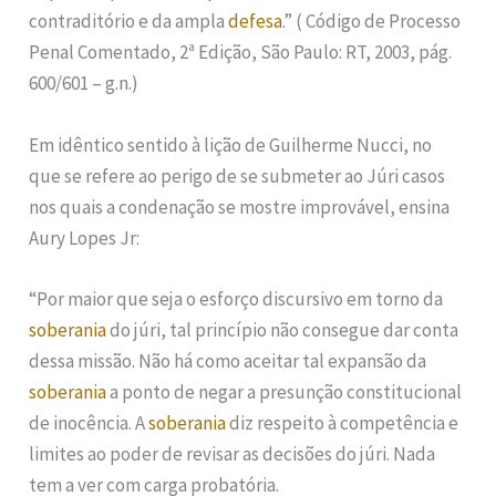
contraditório e da ampla
defesa
.” ( Código de Processo
Penal Comentado, 2ª Edição, São Paulo: RT, 2003, pág.
600/601 – g.n.)
Em idêntico sentido à lição de Guilherme Nucci, no
que se refere ao perigo de se submeter ao Júri casos
nos quais a condenação se mostre improvável, ensina
Aury Lopes Jr:
“Por maior que seja o esforço discursivo em torno da
soberania
do júri, tal princípio não consegue dar conta
dessa missão. Não há como aceitar tal expansão da
soberania
a ponto de negar a presunção constitucional
de inocência. A
soberania
diz respeito à competência e
limites ao poder de revisar as decisões do júri. Nada
tem a ver com carga probatória.