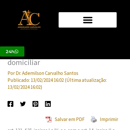
Ir
para
o
Alegações Finais Tentativa de
conteúdo
Homicídio – absolvição
sumária/impronúncia – Com pedido
de conversão da preventiva em
24h
domiciliar
Por
Dr. Ademilson Carvalho Santos
Publicado:
13/02/2024 16:02
(Última atualização:
13/02/2024 16:02
)
Salvar em PDF
Imprimir