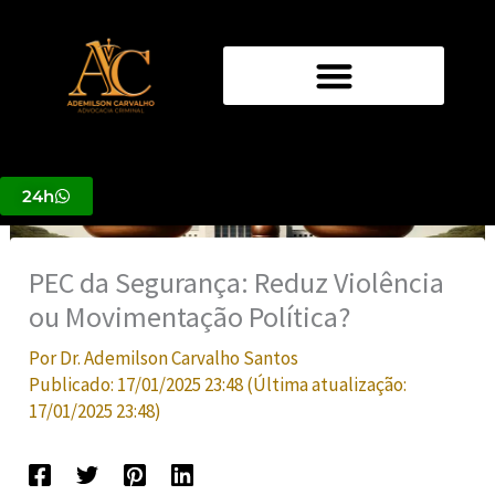
Ir
para
o
conteúdo
24h
PEC da Segurança: Reduz Violência
ou Movimentação Política?
Por
Dr. Ademilson Carvalho Santos
Publicado:
17/01/2025 23:48
(Última atualização:
17/01/2025 23:48
)