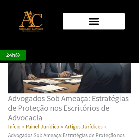
Ir
para
o
conteúdo
24h
Advogados Sob Ameaça: Estratégias
de Proteção nos Escritórios de
Advocacia
Início
Painel Jurídico
Artigos Jurídicos
Advogados Sob Ameaça: Estratégias de Proteção nos