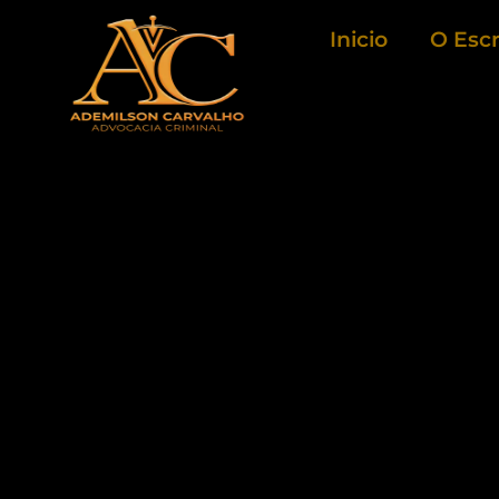
Ir
Inicio
O Escr
para
o
conteúdo