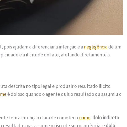
l, pois ajudam a diferenciar a intenção e a
negligência
de um
picidade e a ilicitude do fato, afetando diretamente a
uta descrita no tipo legal e produzir o resultado ilícito.
ime
é doloso quando o agente quis o resultado ou assumiu o
ente tem a intenção clara de cometer o
crime
;
dolo indireto
 resultado, mas assume o risco de sua ocorrência; e
dolo